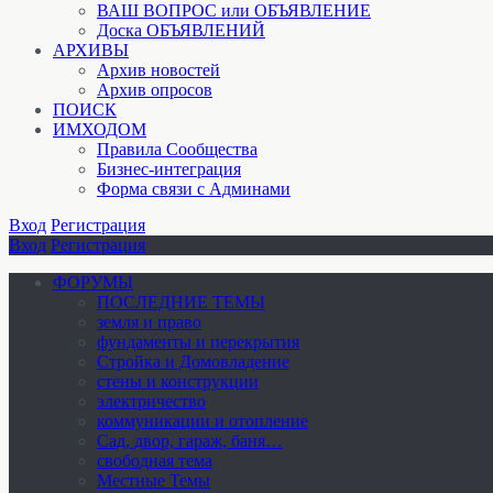
ВАШ ВОПРОС или ОБЪЯВЛЕНИЕ
Доска ОБЪЯВЛЕНИЙ
АРХИВЫ
Архив новостей
Архив опросов
ПОИСК
ИМХОДОМ
Правила Сообщества
Бизнес-интеграция
Форма связи с Админами
Вход
Регистрация
Вход
Регистрация
ФОРУМЫ
ПОСЛЕДНИЕ ТЕМЫ
земля и право
фундаменты и перекрытия
Стройка и Домовладение
стены и конструкции
электричество
коммуникации и отопление
Cад, двор, гараж, баня…
свободная тема
Местные Темы