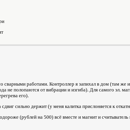
ери
ит
о сварными работами. Контроллер я запихал в дом (там же и
вода не полопаются от вибрации и изгиба). Для самого эл. ма
регрева его).
а сдвиг сильно держит (у меня калитка прислоняется к откат
одороже (рублей на 500) всё вместе и магнит и считыватель