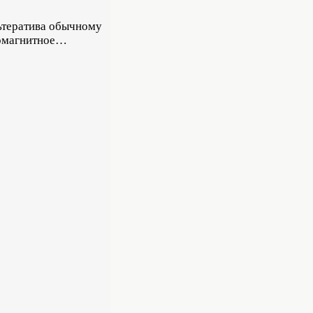
льтератива обычному
ромагнитное…