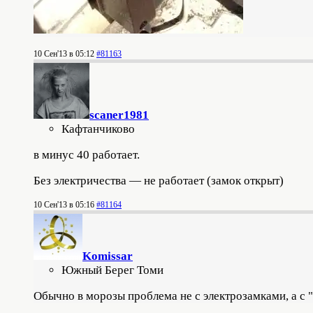
10 Сен'13 в 05:12
#81163
scaner1981
Кафтанчиково
в минус 40 работает.
Без электричества — не работает (замок открыт)
10 Сен'13 в 05:16
#81164
Komissar
Южный Берег Томи
Обычно в морозы проблема не с электрозамками, а с 