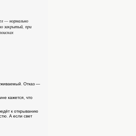
ел — нормально
но закрытый, при
поисках
луживаемый. Отказ —
мне кажется, что
иведёт к открыванию
стю. А если свет