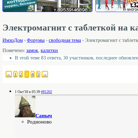
Электромагнит с таблеткой на 
ИмхоДом
›
Форумы
›
свободная тема
›
Электромагнит с таблет
Помечено:
замок
,
калитки
В этой теме 83 ответа, 30 участников, последнее обновл
←
1
2
3
4
5
→
1 Окт'18 в 05:39
#81202
Саныч
Родионово