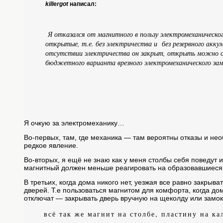
killergot
написал:
Я отказался от магнитного в пользу электромеханическо
открытые, т.е. без электричества и без резервного акку
отсутствии электричества он закрыт, открыть можно об
бюджетного варианта врезного электромеханического замк
Я очкую за электромеханику…
Во-первых, там, где механика — там вероятны отказы и н
редкое явление.
Во-вторых, я ещё не знаю как у меня столбы себя поведут и
магнитный должен меньше реагировать на образовавшиеся
В третьих, когда дома никого нет, уезжая все равно закрыва
дверей. Т.е пользоваться магнитом для комфорта, когда дома
отключат — закрывать дверь вручную на щеколду или замо
всё так же магнит на столбе, пластину на к