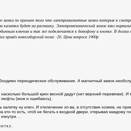
го замка по причине того что электромагнитные замки которые я смотр
ма калитка будет на распашку. Электромеханический замок взял нормаль
ычным ключом и так же подключается к домофону и кнопке. В долгих 
а привёз новосибирский полис -20. Цена вопроса 1900р
еобходимо периодическое обслуживание. А магнитный замок необс
 насколько большой крен весной дадут (нет верхней перевязки). И 
 люфты (мож и ошибаюсь).
ть калитку ну ключ. И отключение эл-ва, в отсутствии хозяев, не пр
 кто-то есть, чтоб не бегать к входной двери, открывая каждому го
к изнутри….
алитку.