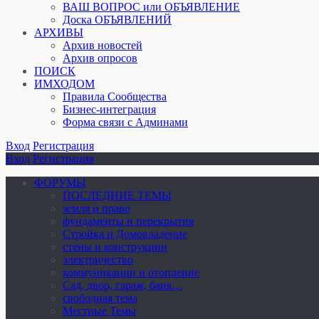
ВАШ ВОПРОС или ОБЪЯВЛЕНИЕ
Доска ОБЪЯВЛЕНИЙ
АРХИВЫ
Архив новостей
Архив опросов
ПОИСК
ИМХОДОМ
Правила Сообщества
Бизнес-интеграция
Форма связи с Админами
Вход
Регистрация
Вход
Регистрация
ФОРУМЫ
ПОСЛЕДНИЕ ТЕМЫ
земля и право
фундаменты и перекрытия
Стройка и Домовладение
стены и конструкции
электричество
коммуникации и отопление
Cад, двор, гараж, баня…
свободная тема
Местные Темы