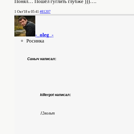
Понял… Пошёл гуглить глубже )))….
1 Окт'18 в 05:41
#81207
-_oleg_-
Росинка
Саныч
написал:
killergot
написал:
12вольт