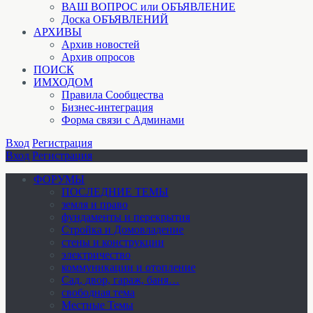
ВАШ ВОПРОС или ОБЪЯВЛЕНИЕ
Доска ОБЪЯВЛЕНИЙ
АРХИВЫ
Архив новостей
Архив опросов
ПОИСК
ИМХОДОМ
Правила Сообщества
Бизнес-интеграция
Форма связи с Админами
Вход
Регистрация
Вход
Регистрация
ФОРУМЫ
ПОСЛЕДНИЕ ТЕМЫ
земля и право
фундаменты и перекрытия
Стройка и Домовладение
стены и конструкции
электричество
коммуникации и отопление
Cад, двор, гараж, баня…
свободная тема
Местные Темы