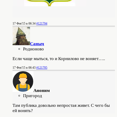
17 Фев'15 в 06:34
#121794
Саныч
Родионово
Если чаще мыться, то и Корнилово не воняет…..
17 Фев'15 в 06:43
#121795
Аноним
Пригород
Там публика довольно непростая живет. С чего бы
ей вонять?