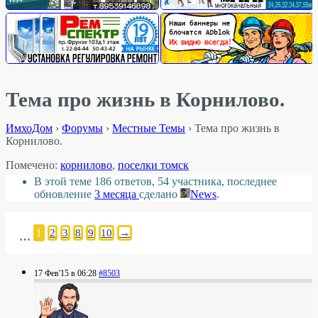
Тема про жизнь в Корнилово.
ИмхоДом
›
Форумы
›
Местные Темы
›
Тема про жизнь в
Корнилово.
Помечено:
корнилово
,
поселки томск
В этой теме 186 ответов, 54 участника, последнее
обновление
3 месяца
сделано
News
.
1
2
3
8
9
10
→
…
17 Фев'15 в 06:28
#8503