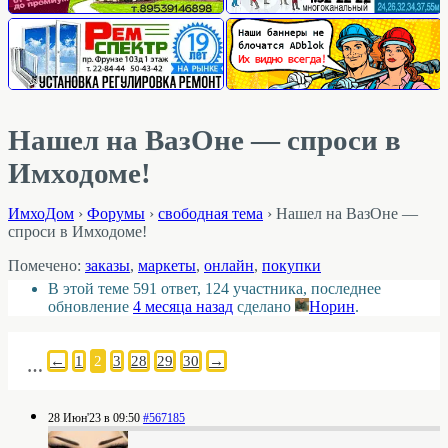
Нашел на ВазОне — спроси в
Имходоме!
ИмхоДом
›
Форумы
›
свободная тема
›
Нашел на ВазОне —
спроси в Имходоме!
Помечено:
заказы
,
маркеты
,
онлайн
,
покупки
В этой теме 591 ответ, 124 участника, последнее
обновление
4 месяца назад
сделано
Норин
.
←
1
2
3
28
29
30
→
…
28 Июн'23 в 09:50
#567185