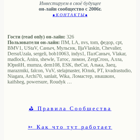
Инвестируем в своё будущее
он-лайн сообщество с 2006г.
● К О Н Т А К Т Ы ●
Гости (read only) он-лайн:
326
Пользователи он-лайн:
ПМ, LA, nvs, tom, федор, cpt,
BMV1, UStaV, Саныч, Мульсик, IljaVlaskin, Chevalier,
DersuUzala, sergeli, bob10063, indys1, ПалСаныч, Vlakar,
madlock, Anira, shewle, Татос, лимон, ZergCross, Алла,
ЮрийН, mumza, dem108, ESK, theCut, Алька, Заец,
marazmiki, falcon, VuV, stelajmaster, Юлиk, PT, kvadrastudio,
Niagara, Archi70, sanlait, Wika, Ломастер, ивашкин,
kaifsheg, powersure, Roudyk …
⛳ Правила Сообщества
➳ Как что тут работает