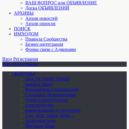
ВАШ ВОПРОС или ОБЪЯВЛЕНИЕ
Доска ОБЪЯВЛЕНИЙ
АРХИВЫ
Архив новостей
Архив опросов
ПОИСК
ИМХОДОМ
Правила Сообщества
Бизнес-интеграция
Форма связи с Админами
Вход
Регистрация
Вход
Регистрация
ФОРУМЫ
ПОСЛЕДНИЕ ТЕМЫ
земля и право
фундаменты и перекрытия
Стройка и Домовладение
стены и конструкции
электричество
коммуникации и отопление
Cад, двор, гараж, баня…
свободная тема
Местные Темы