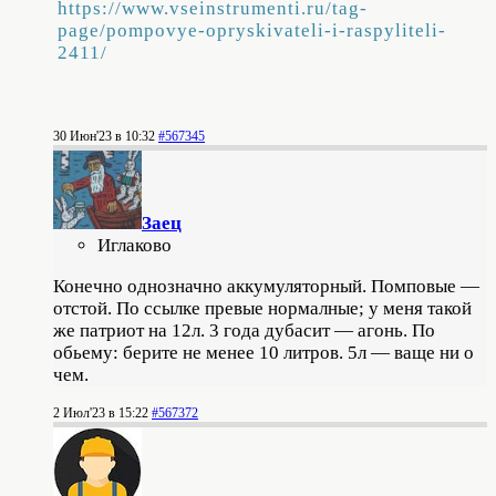
https://www.vseinstrumenti.ru/tag-
page/pompovye-opryskivateli-i-raspyliteli-
2411/
30 Июн'23 в 10:32
#567345
Заец
Иглаково
Конечно однозначно аккумуляторный. Помповые —
отстой. По ссылке превые нормалные; у меня такой
же патриот на 12л. 3 года дубасит — агонь. По
обьему: берите не менее 10 литров. 5л — ваще ни о
чем.
2 Июл'23 в 15:22
#567372