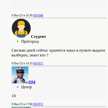
9 Июл'23 в 10:39
#567668
Студент
Пригород
Сколько дней сейчас хранится заказ в пункте выдачи
валбериз, знает кто ?
9 Июл'23 в 14:33
#567671
ПМ
Центр
10
9 Июл'23 в 17:00
#567672