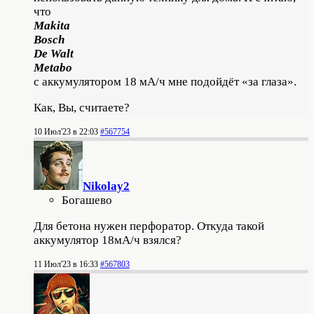
что
Makita
Bosch
De Walt
Metabo
c аккумулятором 18 мА/ч мне подойдёт «за глаза».
Как, Вы, считаете?
10 Июл'23 в 22:03
#567754
Nikolay2
Богашево
Для бетона нужен перфоратор. Откуда такой
аккумулятор 18мА/ч взялся?
11 Июл'23 в 16:33
#567803