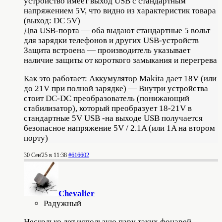
устройство имеет выход USB с стандартным
напряжением 5V, что видно из характеристик товара
(выход: DC 5V)
Два USB-порта — оба выдают стандартные 5 вольт
для зарядки телефонов и других USB-устройств
Защита встроена — производитель указывает
наличие защиты от короткого замыкания и перегрева
Как это работает: Аккумулятор Makita дает 18V (или
до 21V при полной зарядке) — Внутри устройства
стоит DC-DC преобразователь (понижающий
стабилизатор), который преобразует 18-21V в
стандартные 5V USB -на выходе USB получается
безопасное напряжение 5V / 2.1A (или 1A на втором
порту)
30 Сен'25 в 11:38
#616602
Chevalier
Радужный
Несколько лет использую пару таких фонарей.