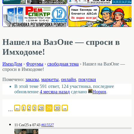
Нашел на ВазОне — спроси в
Имходоме!
ИмхоДом
›
Форумы
›
свободная тема
›
Нашел на ВазОне —
спроси в Имходоме!
Помечено:
заказы
,
маркеты
,
онлайн
,
покупки
В этой теме 591 ответ, 124 участника, последнее
обновление
4 месяца назад
сделано
Норин
.
←
1
2
3
28
29
30
→
…
11 Сен'25 в 07:43
#615527