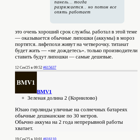
панель… тогда
разряжается.. но потом все
опять работает
это очень хороший срок службы. работал в этой теме
— оказывается обычные липошки (аккумы) в мороз
портятся. лифепохи живут на четверочку. титанат
будет жить — «не дождетесь». только производители
ставить будут липошки — самые дешевые.
12 Сен'25 в 09:52
#615637
BMV1
Зеленая долина 2 (Корнилово)
Юзаю гирлянды уличные на солнечных батареях
обычные дешманские по 30 метров.
Обычно аккума на 2 года непрерывной работы
хватает.
19 Сен'25 в 10:01
#616110