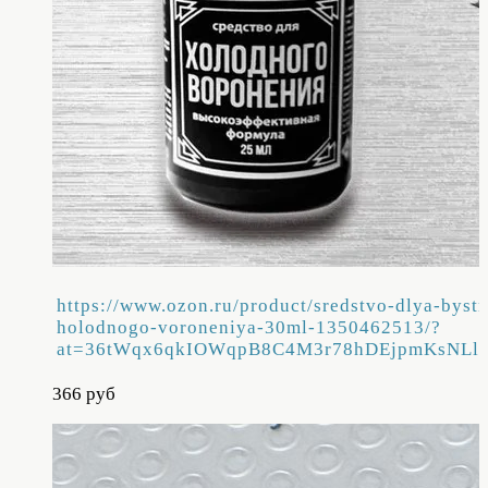
https://www.ozon.ru/product/sredstvo-dlya-byst
holodnogo-voroneniya-30ml-1350462513/?
at=36tWqx6qkIOWqpB8C4M3r78hDEjpmKsNLll
366 руб