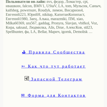
Пользователи он-лайн:
nvs, федор, Ломастер, cpt,
ивашкин, falcon, BMV1, UStaV, LA, tom, Мульсик, Саныч,
kaifsheg, powersure, Roudyk, лимон, Висариoн4,
Евгений223, ЮрийН, nikitap, КапитанКопипаст,
Евгений1980, Заец, Алька, marazmiki, ПМ, xiao,
Milka60369, ura567, gaddag, Pronyra, Slavjan, vbifkol, Voz,
Кира, saksaul, Людмилка, Alis, Drue, АлексКов, stil23,
Spellhunter, фа, LA, Bellar, Марич, igornk, Demolisk …
⛳ Правила Сообщества
➳ Как что тут работает
Запасной Телеграм
✉ Форма для Контактов