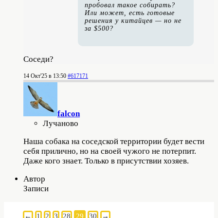
пробовал такое собирать?
Или может, есть готовые
решения у китайцев — но не
за $500?
Соседи?
14 Окт'25 в 13:50
#617171
falcon
Лучаново
Наша собака на соседской территории будет вести
себя прилично, но на своей чужого не потерпит.
Даже кого знает. Только в присутствии хозяев.
Автор
Записи
←
1
2
3
28
29
30
→