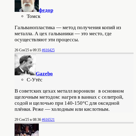
федор
Томск
Гальванопластика — метод получения копий из
металла. А цех гальваники — это место, где
осуществляют эти процессы.
26 Сен'25 в 09:35
#616425
Gazebo
С-Утёс
В советских цехах металл воронили в основном
щелочным методом: нагрев в ваннах с селитрой,
содой и щелочью при 140-150°C для оксидной
плёнки. Реже — холодным или кислотным.
29 Сен'25 в 08:36
#616521