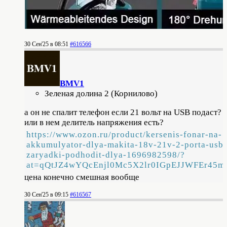
30 Сен'25 в 08:51
#616566
BMV1
Зеленая долина 2 (Корнилово)
а он не спалит телефон если 21 вольт на USB подаст?
или в нем делитель напряжения есть?
https://www.ozon.ru/product/kersenis-fonar-na-
akkumulyator-dlya-makita-18v-21v-2-porta-usb-
zaryadki-podhodit-dlya-1696982598/?
at=qQtJZ4wYQcEnjl0Mc5X2lr0IGpEJJWFEr45
цена конечно смешная вообще
30 Сен'25 в 09:15
#616567