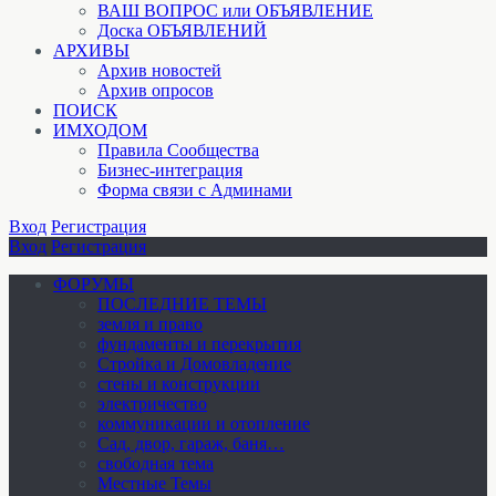
ВАШ ВОПРОС или ОБЪЯВЛЕНИЕ
Доска ОБЪЯВЛЕНИЙ
АРХИВЫ
Архив новостей
Архив опросов
ПОИСК
ИМХОДОМ
Правила Сообщества
Бизнес-интеграция
Форма связи с Админами
Вход
Регистрация
Вход
Регистрация
ФОРУМЫ
ПОСЛЕДНИЕ ТЕМЫ
земля и право
фундаменты и перекрытия
Стройка и Домовладение
стены и конструкции
электричество
коммуникации и отопление
Cад, двор, гараж, баня…
свободная тема
Местные Темы