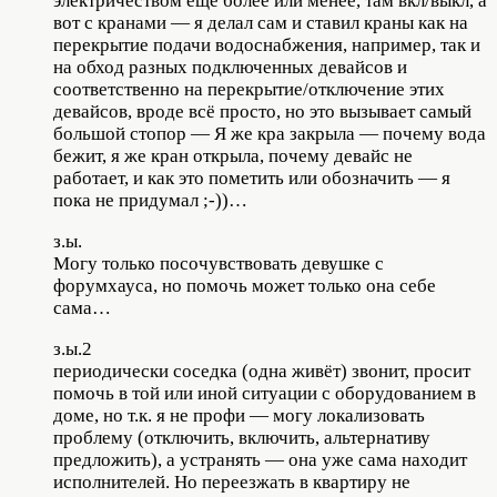
электричеством ещё более или менее, там вкл/выкл, а
вот с кранами — я делал сам и ставил краны как на
перекрытие подачи водоснабжения, например, так и
на обход разных подключенных девайсов и
соответственно на перекрытие/отключение этих
девайсов, вроде всё просто, но это вызывает самый
большой стопор — Я же кра закрыла — почему вода
бежит, я же кран открыла, почему девайс не
работает, и как это пометить или обозначить — я
пока не придумал ;-))…
з.ы.
Могу только посочувствовать девушке с
форумхауса, но помочь может только она себе
сама…
з.ы.2
периодически соседка (одна живёт) звонит, просит
помочь в той или иной ситуации с оборудованием в
доме, но т.к. я не профи — могу локализовать
проблему (отключить, включить, альтернативу
предложить), а устранять — она уже сама находит
исполнителей. Но переезжать в квартиру не