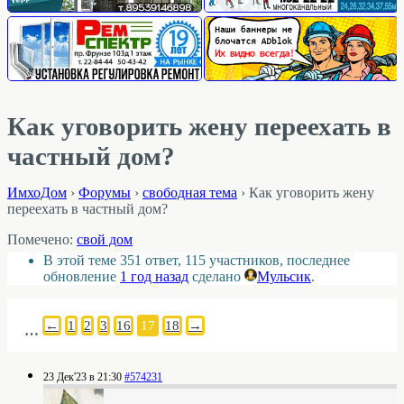
Как уговорить жену переехать в
частный дом?
ИмхоДом
›
Форумы
›
свободная тема
›
Как уговорить жену
переехать в частный дом?
Помечено:
свой дом
В этой теме 351 ответ, 115 участников, последнее
обновление
1 год назад
сделано
Мульсик
.
←
1
2
3
16
17
18
→
…
23 Дек'23 в 21:30
#574231