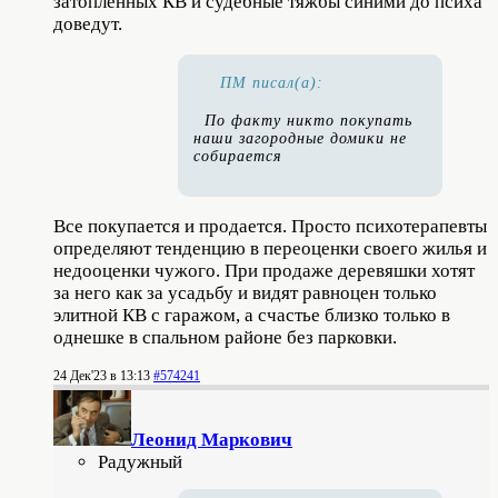
затопленных КВ и судебные тяжбы синими до психа
доведут.
ПМ писал(а):
По факту никто покупать
наши загородные домики не
собирается
Все покупается и продается. Просто психотерапевты
определяют тенденцию в переоценки своего жилья и
недооценки чужого. При продаже деревяшки хотят
за него как за усадьбу и видят равноцен только
элитной КВ с гаражом, а счастье близко только в
однешке в спальном районе без парковки.
24 Дек'23 в 13:13
#574241
Леонид Маркович
Радужный