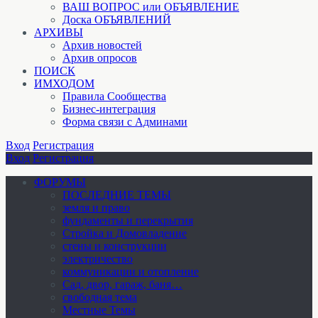
ВАШ ВОПРОС или ОБЪЯВЛЕНИЕ
Доска ОБЪЯВЛЕНИЙ
АРХИВЫ
Архив новостей
Архив опросов
ПОИСК
ИМХОДОМ
Правила Сообщества
Бизнес-интеграция
Форма связи с Админами
Вход
Регистрация
Вход
Регистрация
ФОРУМЫ
ПОСЛЕДНИЕ ТЕМЫ
земля и право
фундаменты и перекрытия
Стройка и Домовладение
стены и конструкции
электричество
коммуникации и отопление
Cад, двор, гараж, баня…
свободная тема
Местные Темы