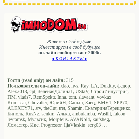
Живем в Своём Доме,
Инвестируем в своё будущее
он-лайн сообщество с 2006г.
● К О Н Т А К Т Ы ●
Гости (read only) он-лайн:
315
Пользователи он-лайн:
xiao, nvs, Ray, LA, Dukitty, федор,
Alex2013, cpt, ЗеленаяДолина1, UStaV, СтройИндустрия,
ПМ, vlads7, RemSpektr, Inna, tom, slavaant, vovkax,
Komissar, Chevalier, ЮрийН, Саныч, Заец, BMV1, SPP70,
ALEXEY71, srv, theCut, tret, Shamin, ЕкатеринаТерещенко,
Биполь, RusNz, senkm, Алька, ambulamba, Wasilij, falcon,
levtomsk, Мульсик, Morpfeus, AVANbI4, kaifsheg,
Ломастер, Икс, Progressor, IljaVlaskin, serg03 …