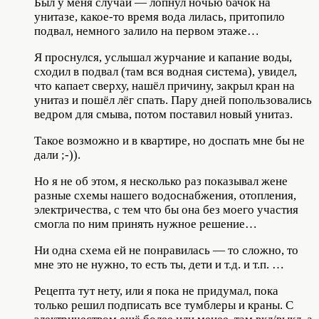
Был у меня случай — лопнул ночью бачок на
унитазе, какое-то время вода лилась, притопило
подвал, немного залило на первом этаже…
Я проснулся, услышал журчание и капание воды,
сходил в подвал (там вся водная система), увидел,
что капает сверху, нашёл причину, закрыл кран на
унитаз и пошёл лёг спать. Пару дней попользовались
ведром для смыва, потом поставил новый унитаз.
Такое возможно и в квартире, но доспать мне бы не
дали ;-)).
Но я не об этом, я несколько раз показывал жене
разные схемы нашего водоснабжения, отопления,
электричества, с тем что бы она без моего участия
смогла по ним принять нужное решение…
Ни одна схема ей не понравилась — то сложно, то
мне это не нужно, то есть ты, дети и т.д. и т.п. …
Рецепта тут нету, или я пока не придумал, пока
только решил подписать все тумблеры и краны. С