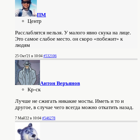
ПМ
Центр
Расслаблятся нельзя. У малого явно скука на лице.
Это самое слабое место. он скоро «побежит» к
людям
25 Окт'21 в 10:04
#532106
Антон Веръянов
Кр-ск
Лучше не сжигать никакие мосты. Иметь и то и
другое, в случае чего всегда можно откатить назад.
7 Май'22 в 10:04
#546278