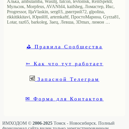
Алька, ambulamba, Wasilij, falcon, levtomsk, RemSpektr,
Мульсик, Morpfeus, AVANbI4, kaifsheg, Ломастер, Икс,
Progressor, IljaVlaskin, serg03, дмитрий72, glpolina,
rikkitikkitavi, ЮрийН, artemkaftf, ПростоМарина, Gyrza81,
Lotar, raz65, barkoleg, Заец, Левша, 3Dmax, лимон …
⛳ Правила Сообщества
➳ Как что тут работает
Запасной Телеграм
✉ Форма для Контактов
ИМХОДОМ ©
2006-2025
Томск - Новосибирск. Полный
функционал сайта виден только зарегистрированным