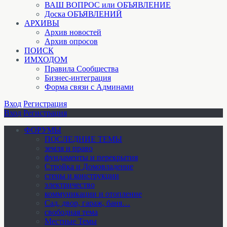
ВАШ ВОПРОС или ОБЪЯВЛЕНИЕ
Доска ОБЪЯВЛЕНИЙ
АРХИВЫ
Архив новостей
Архив опросов
ПОИСК
ИМХОДОМ
Правила Сообщества
Бизнес-интеграция
Форма связи с Админами
Вход
Регистрация
Вход
Регистрация
ФОРУМЫ
ПОСЛЕДНИЕ ТЕМЫ
земля и право
фундаменты и перекрытия
Стройка и Домовладение
стены и конструкции
электричество
коммуникации и отопление
Cад, двор, гараж, баня…
свободная тема
Местные Темы