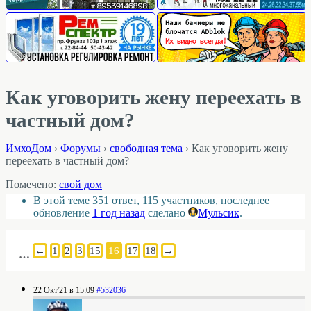
Как уговорить жену переехать в
частный дом?
ИмхоДом
›
Форумы
›
свободная тема
›
Как уговорить жену
переехать в частный дом?
Помечено:
свой дом
В этой теме 351 ответ, 115 участников, последнее
обновление
1 год назад
сделано
Мульсик
.
←
1
2
3
15
16
17
18
→
…
22 Окт'21 в 15:09
#532036