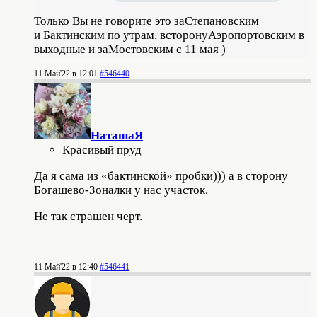
Только Вы не говорите это заСтепановским
и Бактинским по утрам, всторонуАэропортовским в
выходные и заМостовским с 11 мая )
11 Май'22 в 12:01
#546440
НаташаЯ
Красивый пруд
Да я сама из «бактинской» пробки))) а в сторону
Богашево-Зоналки у нас участок.
Не так страшен черт.
11 Май'22 в 12:40
#546441