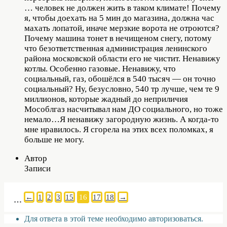
… человек не должен жить в таком климате! Почему
я, чтобы доехать на 5 мин до магазина, должна час
махать лопатой, иначе мерзкие ворота не отроются?
Почему машина тонет в нечищеном снегу, потому
что безответственная администрация ленинского
района московской области его не чистит. Ненавижу
котлы. Особенно газовые. Ненавижу, что
социальный, газ, обошёлся в 540 тысяч — он точно
социальный? Ну, безусловно, 540 тр лучше, чем те 9
миллионов, которые жадный до неприличия
Мособлгаз насчитывал нам ДО социального, но тоже
немало…Я ненавижу загородную жизнь. А когда-то
мне нравилось. Я сгорела на этих всех поломках, я
больше не могу.
Автор
Записи
←
1
2
3
15
16
17
18
→
…
Для ответа в этой теме необходимо авторизоваться.