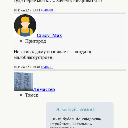
туда переезжать….. Зачем уговаривать???
10 Июн'22 в 13:43
#548709
Crazy_Max
Пригород
Негатив к дому возникает — когда он
малоблагоустроен.
10 Июн'22 в 19:48
#548751
Ломастер
Томск
Al Garage писал(а):
муж будет до старости
стройным, сильным и