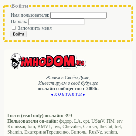
Войти
Имя пользователя:
Пароль:
Запомнить меня
Войти
Живем в Своём Доме,
Инвестируем в своё будущее
он-лайн сообщество с 2006г.
● К О Н Т А К Т Ы ●
Гости (read only) он-лайн:
399
Пользователи он-лайн:
федор, LA, cpt, UStaV, ПМ, srv,
Komissar, tom, BMV1, nvs, Chevalier, Саныч, theCut, tret,
Shamin, ЕкатеринаТерещенко, Биполь, RusNz, senkm,