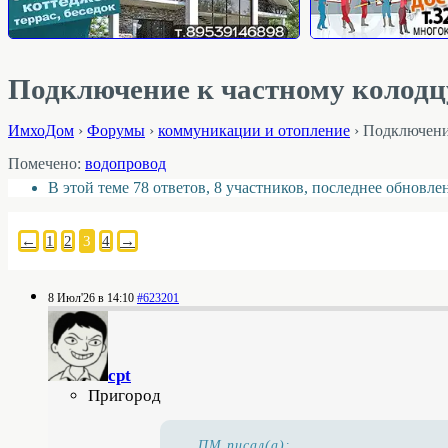
Подключение к частному колодц
ИмхоДом
›
Форумы
›
коммуникации и отопление
›
Подключени
Помечено:
водопровод
В этой теме 78 ответов, 8 участников, последнее обновл
←
1
2
3
4
→
8 Июл'26 в 14:10
#623201
cpt
Пригород
ПМ писал(а):