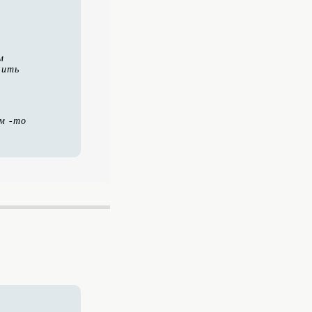
м
чить
м -то