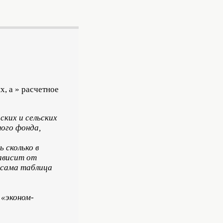
, а » расчетное
ских и сельских
ного фонда,
 сколько в
ависит от
 сама таблица
 «эконом-