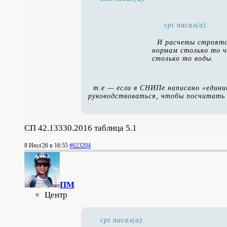
cpt писал(а):
И расчеты строятс
нормам столько то 
столько то воды.
т.е — если в СНИПе написано «едини
руководствоваться, чтобы посчитать
СП 42.13330.2016 таблица 5.1
8 Июл'26 в 16:55
#623204
ПМ
Центр
cpt писал(а):