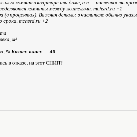
 жилых комнат в квартире или доме, а n — численность пр
пределяются комнаты между жителями. mchsrd.ru +1
 (в процентах). Важная деталь: в числителе обычно указ
о срока. mchsrd.ru +2
рта
ека, м²
ва, %
Бизнес-класс — 40
ись в отказе, на этот СНИП?