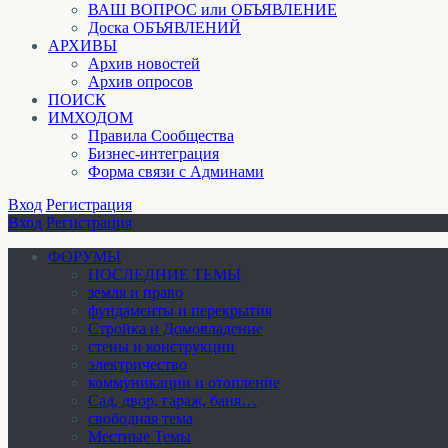
ВАШ ВОПРОС или ОБЪЯВЛЕНИЕ
Доска ОБЪЯВЛЕНИЙ
АРХИВЫ
Архив новостей
Архив опросов
ПОИСК
ИМХОДОМ
Правила Сообщества
Бизнес-интеграция
Форма связи с Админами
Вход
Регистрация
Вход
Регистрация
ФОРУМЫ
ПОСЛЕДНИЕ ТЕМЫ
земля и право
фундаменты и перекрытия
Стройка и Домовладение
стены и конструкции
электричество
коммуникации и отопление
Cад, двор, гараж, баня…
свободная тема
Местные Темы