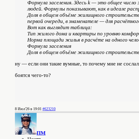
Формула заселения. Здесь k — это общее число
людей. Формулы показывают, как в идеале рас
Доля в общем объёме жилищного строительства
первой очереди, в знаменателе — для расчётног
Вот как выглядит таблица:
Тип жилого дома и квартиры по уровню комфо
Норма площади жилья в расчёте на одного челов
Формула заселения
Доля в общем объёме жилищного строительст
ну — если они такие вумные, то почему мне не сослал
боятся чего-то?
8 Июл'26 в 19:01
#623210
ПМ