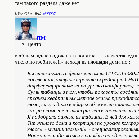
там такого раздела даже нет
8 Июл'26 в 18:42
#623207
ПМ
Центр
в общем идею водоканала понятна — в качестве един
число потребителей» исходя из площади дома по :
Вы столкнулись с фрагментом из СП 42.13330.2
поселений», актуализированная редакция СНиП 
дифференцированного по уровню комфорта»). m
Суть таблицы в том, чтобы показать: средний
среднем квадратных метров жилья приходится 
того, какую долю в общем объёме строительст
как раз помогает этот расчёт выполнить. mchs
Я подобрала данные из таблицы. В ней для каж
Тип жилого дома и квартиры по уровню комфор
класс», «муниципальный», «специализированны
Норма площади жилья в расчёте на одного челов