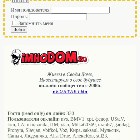
Войти
Имя пользователя:
Пароль:
Запомнить меня
Войти
Живем в Своём Доме,
Инвестируем в своё будущее
он-лайн сообщество с 2006г.
● К О Н Т А К Т Ы ●
Гости (read only) он-лайн:
330
Пользователи он-лайн:
nvs, BMV1, cpt, федор, UStaV,
tom, LA, marazmiki, ПМ, xiao, Milka60369, ura567, gaddag,
Pronyra, Slavjan, vbifkol, Voz, Кира, saksaul, Мульсик,
Саныч, Людмилка, Alis, Drue, АлексКов, stil23,