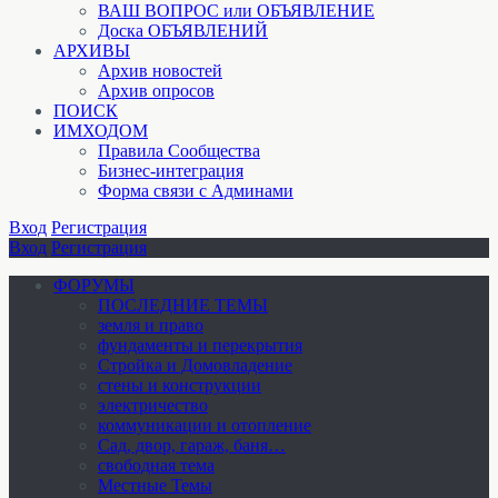
ВАШ ВОПРОС или ОБЪЯВЛЕНИЕ
Доска ОБЪЯВЛЕНИЙ
АРХИВЫ
Архив новостей
Архив опросов
ПОИСК
ИМХОДОМ
Правила Сообщества
Бизнес-интеграция
Форма связи с Админами
Вход
Регистрация
Вход
Регистрация
ФОРУМЫ
ПОСЛЕДНИЕ ТЕМЫ
земля и право
фундаменты и перекрытия
Стройка и Домовладение
стены и конструкции
электричество
коммуникации и отопление
Cад, двор, гараж, баня…
свободная тема
Местные Темы