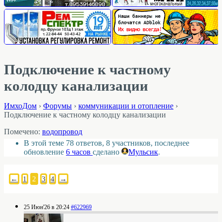
Подключение к частному
колодцу канализации
ИмхоДом
›
Форумы
›
коммуникации и отопление
›
Подключение к частному колодцу канализации
Помечено:
водопровод
В этой теме 78 ответов, 8 участников, последнее
обновление
6 часов
сделано
Мульсик
.
←
1
2
3
4
→
25 Июн'26 в 20:24
#622969