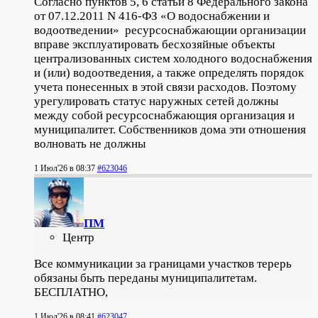
Согласно пунктов 5, 6 статьи 8 Федерального закона
от 07.12.2011 N 416-ФЗ «О водоснабжении и
водоотведении» ресурсоснабжающии организации
вправе эксплуатировать бесхозяйные объекты
централизованных систем холодного водоснабжения
и (или) водоотведения, а также определять порядок
учета понесенных в этой связи расходов. Поэтому
урегулировать статус наружных сетей должны
между собой ресурсоснабжающия организация и
муниципалитет. Собственников дома эти отношения
волновать не должны
1 Июл'26 в 08:37
#623046
ПМ
Центр
Все коммуникации за границами участков терерь
обязаны быть переданы муниципалитетам.
БЕСПЛАТНО,
1 Июл'26 в 08:41
#623047