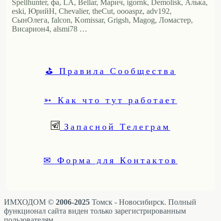
Spellhunter, фа, LA, Bellar, Марич, igornk, Demolisk, Алька,
eski, ЮрийН, Chevalier, theCut, oooaspz, adv192,
СынОлега, falcon, Komissar, Grigsh, Magog, Ломастер,
Висариoн4, alsmi78 …
⛳ Правила Сообщества
➳ Как что тут работает
Запасной Телеграм
✉ Форма для Контактов
ИМХОДОМ ©
2006-2025
Томск - Новосибирск. Полный
функционал сайта виден только зарегистрированным
пользователям.