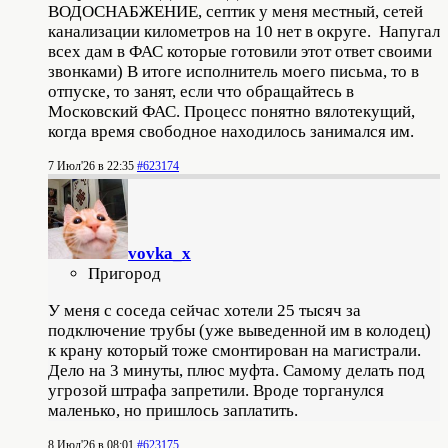
ВОДОСНАБЖЕНИЕ, септик у меня местный, сетей
канализации километров на 10 нет в округе. Напугал
всех дам в ФАС которые готовили этот ответ своими
звонками) В итоге исполнитель моего письма, то в
отпуске, то занят, если что обращайтесь в
Московский ФАС. Процесс понятно вялотекущий,
когда время свободное находилось занимался им.
7 Июл'26 в 22:35
#623174
vovka_x
Пригород
У меня с соседа сейчас хотели 25 тысяч за
подключение трубы (уже выведенной им в колодец)
к крану который тоже смонтирован на магистрали.
Дело на 3 минуты, плюс муфта. Самому делать под
угрозой штрафа запретили. Вроде торганулся
маленько, но пришлось заплатить.
8 Июл'26 в 08:01
#623175