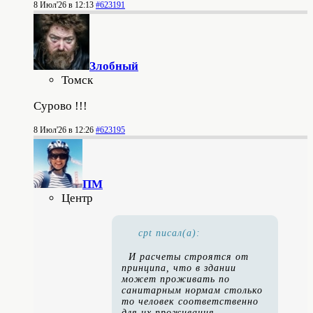
8 Июл'26 в 12:13
#623191
Злобный
Томск
Сурово !!!
8 Июл'26 в 12:26
#623195
ПМ
Центр
cpt писал(а):
И расчеты строятся от
принципа, что в здании
может проживать по
санитарным нормам столько
то человек соответственно
для их проживания