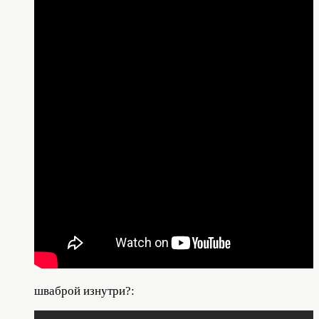
шваброй изнутри?: