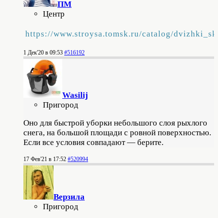
ПМ
Центр
https://www.stroysa.tomsk.ru/catalog/dvizhki
1 Дек'20 в 09:53
#516192
Wasilij
Пригород
Оно для быстрой уборки небольшого слоя рыхлого
снега, на большой площади с ровной поверхностью.
Если все условия совпадают — берите.
17 Фев'21 в 17:52
#520994
Верзила
Пригород