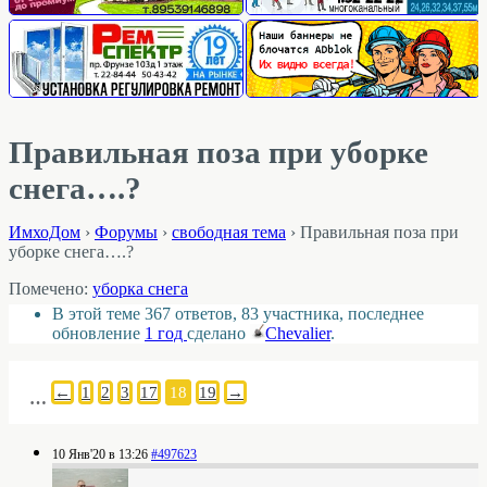
Правильная поза при уборке
снега….?
ИмхоДом
›
Форумы
›
свободная тема
›
Правильная поза при
уборке снега….?
Помечено:
уборка снега
В этой теме 367 ответов, 83 участника, последнее
обновление
1 год
сделано
Chevalier
.
←
1
2
3
17
18
19
→
…
10 Янв'20 в 13:26
#497623