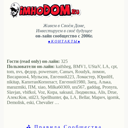
Живем в Своём Доме,
Инвестируем в своё будущее
он-лайн сообщество с 2006г.
● К О Н Т А К Т Ы ●
Гости (read only) он-лайн:
325
Пользователи он-лайн:
kaifsheg, BMV1, UStaV, LA, cpt,
tom, nvs, федор, powersure, Саныч, Roudyk, лимон,
Висариoн4, Мульсик, Евгений223, Ломастер, ЮрийН,
nikitap, КапитанКопипаст, Евгений1980, Заец, Алька,
marazmiki, ПМ, xiao, Milka60369, ura567, gaddag, Pronyra,
Slavjan, vbifkol, Voz, Кира, saksaul, Людмилка, Alis, Drue,
АлексКов, stil23, Spellhunter, фа, LA, Bellar, Марич, igornk,
Demolisk, eski, Chevalier …
⛳ Правила Сообщества