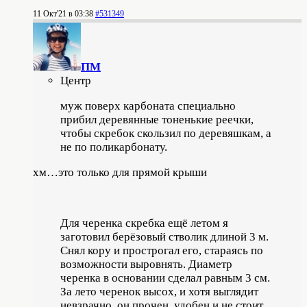
11 Окт'21 в 03:38
#531349
ПМ
Центр
муж поверх карбоната специально
прибил деревянные тоненькие реечки,
чтобы скребок скользил по деревяшкам, а
не по поликарбонату.
хм…это только для прямой крыши
Для черенка скребка ещё летом я
заготовил берёзовый стволик длиной 3 м.
Снял кору и прострогал его, стараясь по
возможности выровнять. Диаметр
черенка в основании сделал равным 3 см.
За лето черенок высох, и хотя выглядит
невзрачно, он прочен, удобен и не стоит