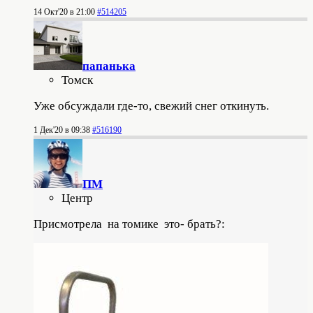
14 Окт'20 в 21:00
#514205
папанькa
Томск
Уже обсуждали где-то, свежий снег откинуть.
1 Дек'20 в 09:38
#516190
ПМ
Центр
Присмотрела на томике это- брать?: