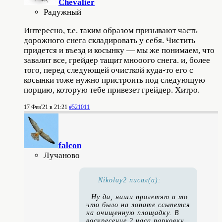
Chevalier
Радужный
Интересно, т.е. таким образом призывают часть
дорожного снега складировать у себя. Чистить
придется и въезд и косынку — мы же понимаем, что
завалит все, грейдер тащит мнооого снега. и, более
того, перед следующей очисткой куда-то его с
косынки тоже нужно пристроить под следующую
порцию, которую тебе привезет грейдер. Хитро.
17 Фев'21 в 21:21
#521011
falcon
Лучаново
Nikolay2 писал(а):
Ну да, наши пролетят и то
что было на лопате ссыпется
на очищенную площадку. В
воскресение 2 часа парковку