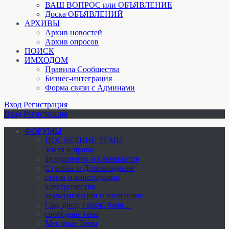
ВАШ ВОПРОС или ОБЪЯВЛЕНИЕ
Доска ОБЪЯВЛЕНИЙ
АРХИВЫ
Архив новостей
Архив опросов
ПОИСК
ИМХОДОМ
Правила Сообщества
Бизнес-интеграция
Форма связи с Админами
Вход
Регистрация
Вход
Регистрация
ФОРУМЫ
ПОСЛЕДНИЕ ТЕМЫ
земля и право
фундаменты и перекрытия
Стройка и Домовладение
стены и конструкции
электричество
коммуникации и отопление
Cад, двор, гараж, баня…
свободная тема
Местные Темы