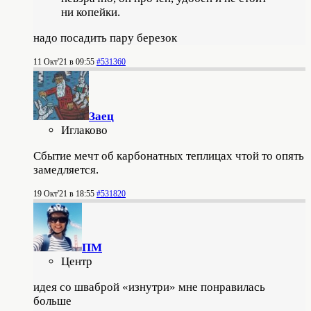
ни копейки.
надо посадить пару березок
11 Окт'21 в 09:55
#531360
Заец
Иглаково
Сбытие мечт об карбонатных теплицах чтой то опять
замедляется.
19 Окт'21 в 18:55
#531820
ПМ
Центр
идея со шваброй «изнутри» мне понравилась
больше