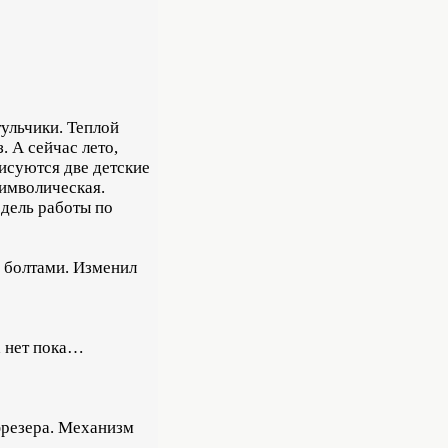
тульчики. Теплой
. А сейчас лето,
рисуются две детские
символическая.
едель работы по
я болтами. Изменил
а нет пока…
фрезера. Механизм