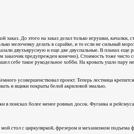
ой заказ. До этого на заказ делал только игрушки, качалки, с
ько мелочевку делать в сарайке, и то если не сильный мороз
аказали двухъярусную и еще две двуспальные. В планах еще 
чем заказчик предупрежден конечно). Стоимость тоже чисто 
ашел себе такое рукодельное хобби. На кровать ушло пару н
Немного усовершенствовал проект. Теперь лестница крепитс
вать и ящики покрыты белой акриловой эмалью.
жи в поисках более менее ровных досок. Фуганка и рейсмус
н мой стол с циркуляркой, фрезером и механизмом подъема 