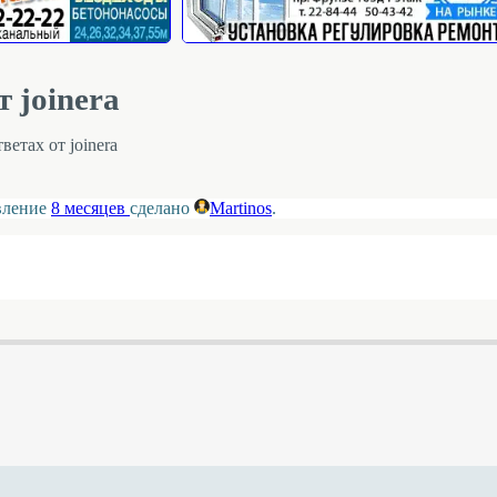
 joinerа
ветах от joinerа
овление
8 месяцев
сделано
Martinos
.