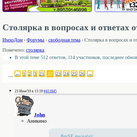
Столярка в вопросах и ответах от
ИмхоДом
›
Форумы
›
свободная тема
›
Столярка в вопросах и от
Помечено:
столярка
В этой теме 512 ответов, 114 участников, последнее обн
←
1
2
3
21
22
23
24
25
26
→
…
23 Июн'19 в 15:19
#411845
John
Аникино
BarSV писал(а):