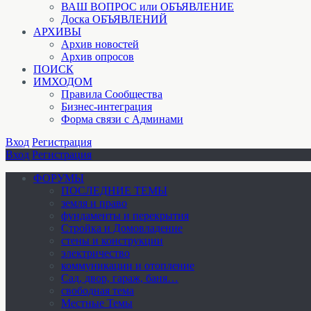
ВАШ ВОПРОС или ОБЪЯВЛЕНИЕ
Доска ОБЪЯВЛЕНИЙ
АРХИВЫ
Архив новостей
Архив опросов
ПОИСК
ИМХОДОМ
Правила Сообщества
Бизнес-интеграция
Форма связи с Админами
Вход
Регистрация
Вход
Регистрация
ФОРУМЫ
ПОСЛЕДНИЕ ТЕМЫ
земля и право
фундаменты и перекрытия
Стройка и Домовладение
стены и конструкции
электричество
коммуникации и отопление
Cад, двор, гараж, баня…
свободная тема
Местные Темы