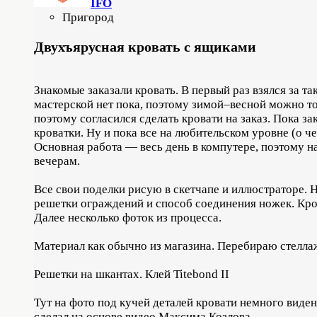
IFO
Пригород
Двухъярусная кровать с ящиками
Знакомые заказали кровать. В первый раз взялся за так
мастерской нет пока, поэтому зимой–весной можно тол
поэтому согласился сделать кровати на заказ. Пока з
кроватки. Ну и пока все на любительском уровне (о 
Основная работа — весь день в компутере, поэтому н
вечерам.
Все свои поделки рисую в скетчапе и иллюстраторе. 
решетки ограждений и способ соединения ножек. Кро
Далее несколько фоток из процесса.
Материал как обычно из магазина. Перебираю стелла
Решетки на шкантах. Клей Titebond II
Тут на фото под кучей деталей кровати немного виде
сделал на основе видео Максима Козлова