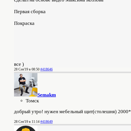
Первая сборка
Покраска
все )
28 Сен'19 в 08:50
#418646
Semakm
Томск
добрый утро! нужен мебельный щит(столешня) 2000*8
28 Сен'19 в 11:14
#418649