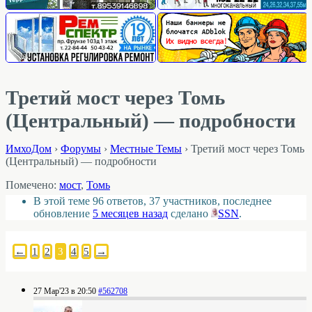
Третий мост через Томь
(Центральный) — подробности
ИмхоДом
›
Форумы
›
Местные Темы
›
Третий мост через Томь
(Центральный) — подробности
Помечено:
мост
,
Томь
В этой теме 96 ответов, 37 участников, последнее
обновление
5 месяцев назад
сделано
SSN
.
←
1
2
3
4
5
→
27 Мар'23 в 20:50
#562708