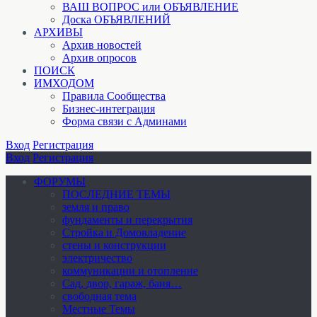
ВАШ ВОПРОС или ОБЪЯВЛЕНИЕ
Доска ОБЪЯВЛЕНИЙ
АРХИВЫ
Архив новостей
Архив опросов
ПОИСК
ИМХОДОМ
Правила Сообщества
Бизнес-интеграция
Форма связи с Админами
Вход
Регистрация
Вход
Регистрация
ФОРУМЫ
ПОСЛЕДНИЕ ТЕМЫ
земля и право
фундаменты и перекрытия
Стройка и Домовладение
стены и конструкции
электричество
коммуникации и отопление
Cад, двор, гараж, баня…
свободная тема
Местные Темы