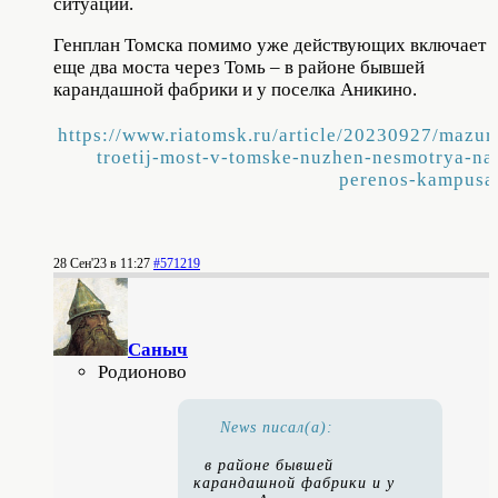
ситуации.
Генплан Томска помимо уже действующих включает
еще два моста через Томь – в районе бывшей
карандашной фабрики и у поселка Аникино.
https://www.riatomsk.ru/article/20230927/mazur
troetij-most-v-tomske-nuzhen-nesmotrya-na
perenos-kampusa
28 Сен'23 в 11:27
#571219
Саныч
Родионово
News писал(а):
в районе бывшей
карандашной фабрики и у