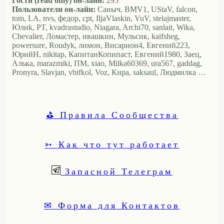
Гости (read only) он-лайн:
295
Пользователи он-лайн:
Саныч, BMV1, UStaV, falcon,
tom, LA, nvs, федор, cpt, IljaVlaskin, VuV, stelajmaster,
Юлиk, PT, kvadrastudio, Niagara, Archi70, sanlait, Wika,
Chevalier, Ломастер, ивашкин, Мульсик, kaifsheg,
powersure, Roudyk, лимон, Висариoн4, Евгений223,
ЮрийН, nikitap, КапитанКопипаст, Евгений1980, Заец,
Алька, marazmiki, ПМ, xiao, Milka60369, ura567, gaddag,
Pronyra, Slavjan, vbifkol, Voz, Кира, saksaul, Людмилка …
⛳ Правила Сообщества
➳ Как что тут работает
Запасной Телеграм
✉ Форма для Контактов