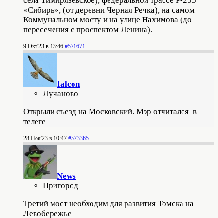
села Тимирязевское), федеральной трассе Р-255
«Сибирь», (от деревни Черная Речка), на самом
Коммунальном мосту и на улице Нахимова (до
пересечения с проспектом Ленина).
9 Окт'23 в 13:46
#571671
falcon
Лучаново
Открыли съезд на Московский. Мэр отчитался в
телеге
28 Ноя'23 в 10:47
#573365
News
Пригород
Третий мост необходим для развития Томска на
Левобережье