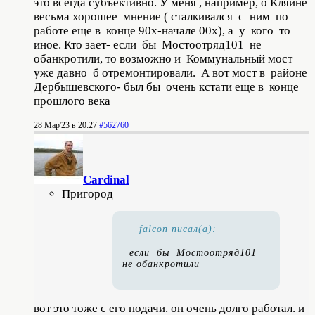
это всегда субъективно. У меня , например, о Кляйне
весьма хорошее мнение ( сталкивался с ним по
работе еще в конце 90х-начале 00х), а у кого то
иное. Кто зает- если бы Мостоотряд101 не
обанкротили, то возможно и Коммунальный мост
уже давно б отремонтировали. А вот мост в районе
Дербышевского- был бы очень кстати еще в конце
прошлого века
28 Мар'23 в 20:27
#562760
Cardinal
Пригород
falcon писал(а):
если бы Мостоотряд101
не обанкротили
вот это тоже с его подачи. он очень долго работал. и