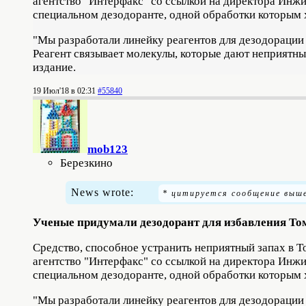
агентство "Интерфакс" со ссылкой на директора Инжи
специальном дезодоранте, одной обработки которым х
"Мы разработали линейку реагентов для дезодорации
Реагент связывает молекулы, которые дают неприятный
издание.
19 Июл'18 в 02:31
#55840
mob123
Березкино
News wrote:
Ученые придумали дезодорант для избавления Том
Средство, способное устранить неприятный запах в 
агентство "Интерфакс" со ссылкой на директора Инжи
специальном дезодоранте, одной обработки которым х
"Мы разработали линейку реагентов для дезодорации