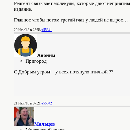
Реагент связывает молекулы, которые дают неприятный
издание.
Главное чтобы потом третий глаз у людей не вырос…
20 Июл'18 в 23:58
#55841
Аноним
Пригород
С Добрым утром! у всех потянуло птичкой ??
21 Июл'18 в 07:21
#55842
Мальцев
Московский тракт