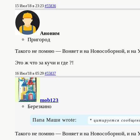
15 Июл'18 в 23:23
#55836
Аноним
Пригород
Такого не помню — Воняет и на Новособорной, и на У
Это ж что за кучи и где ?!
16 Июл'18 в 05:29
#55837
mob123
Березкино
Папа Маши wrote:
Такого не помню — Воняет и на Новособорной, и на У