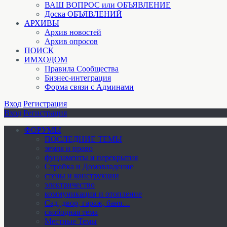
ВАШ ВОПРОС или ОБЪЯВЛЕНИЕ
Доска ОБЪЯВЛЕНИЙ
АРХИВЫ
Архив новостей
Архив опросов
ПОИСК
ИМХОДОМ
Правила Сообщества
Бизнес-интеграция
Форма связи с Админами
Вход
Регистрация
Вход
Регистрация
ФОРУМЫ
ПОСЛЕДНИЕ ТЕМЫ
земля и право
фундаменты и перекрытия
Стройка и Домовладение
стены и конструкции
электричество
коммуникации и отопление
Cад, двор, гараж, баня…
свободная тема
Местные Темы