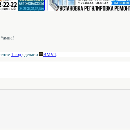
 *амна!
вление
1 год
сделано
BMV1
.