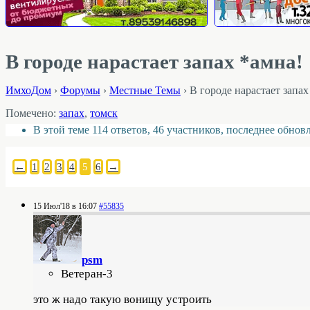
В городе нарастает запах *амна!
ИмхоДом
›
Форумы
›
Местные Темы
›
В городе нарастает запах
Помечено:
запах
,
томск
В этой теме 114 ответов, 46 участников, последнее обно
←
1
2
3
4
5
6
→
15 Июл'18 в 16:07
#55835
psm
Ветеран-3
это ж надо такую вонищу устроить