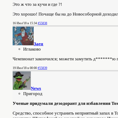
Это ж что за кучи и где ?!
Это хорошо! Почаще бы на до Новособорной доходил
16 Июл'18 в 15:34
#55838
Заец
Иглаково
Чемпионат закончился; можети замутить д*******ю
19 Июл'18 в 00:00
#55839
News
Пригород
Ученые придумали дезодорант для избавления Том
Средство, способное устранить неприятный запах в 