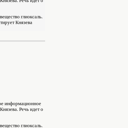
Князева. Речь идет о
вещество глиоксаль.
итирует Князева
ное информационное
Князева. Речь идет о
вещество глиоксаль.