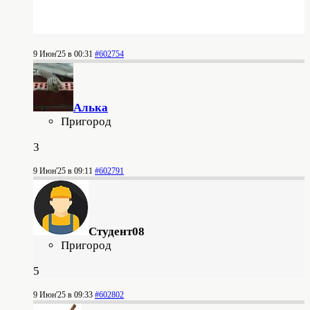
9 Июн'25 в 00:31
#602754
Алька
Пригород
3
9 Июн'25 в 09:11
#602791
Студент08
Пригород
5
9 Июн'25 в 09:33
#602802