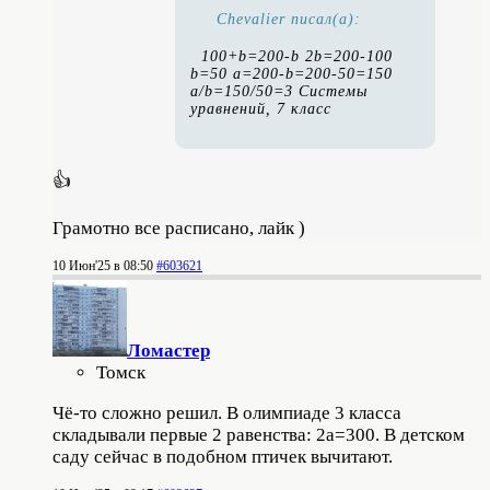
Chevalier писал(а):
100+b=200-b 2b=200-100
b=50 a=200-b=200-50=150
a/b=150/50=3 Системы
уравнений, 7 класс
👍
Грамотно все расписано, лайк )
10 Июн'25 в 08:50
#603621
Ломастер
Томск
Чё-то сложно решил. В олимпиаде 3 класса
складывали первые 2 равенства: 2a=300. В детском
саду сейчас в подобном птичек вычитают.