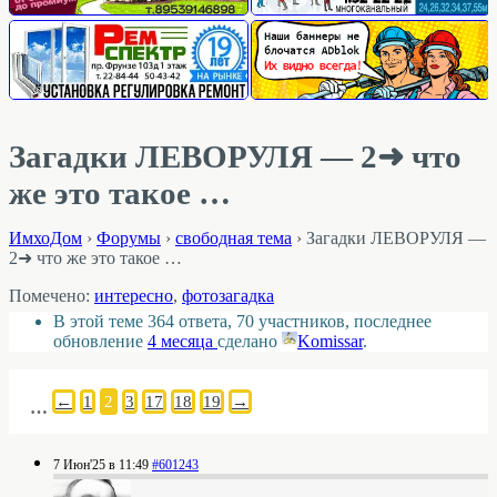
Загадки ЛЕВОРУЛЯ — 2➜ что
же это такое …
ИмхоДом
›
Форумы
›
свободная тема
›
Загадки ЛЕВОРУЛЯ —
2➜ что же это такое …
Помечено:
интересно
,
фотозагадка
В этой теме 364 ответа, 70 участников, последнее
обновление
4 месяца
сделано
Komissar
.
←
1
2
3
17
18
19
→
…
7 Июн'25 в 11:49
#601243