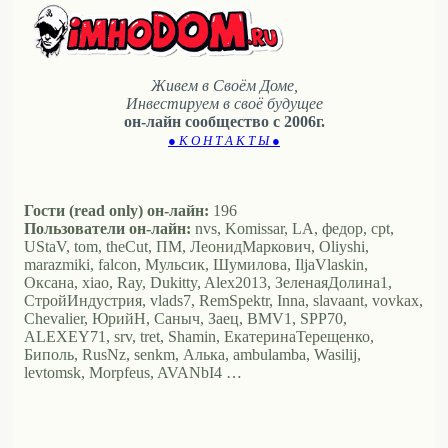
Живем в Своём Доме,
Инвестируем в своё будущее
он-лайн сообщество с 2006г.
● К О Н Т А К Т Ы ●
Гости (read only) он-лайн:
196
Пользователи он-лайн:
nvs, Komissar, LA, федор, cpt,
UStaV, tom, theCut, ПМ, ЛеонидМаркович, Oliyshi,
marazmiki, falcon, Мульсик, Шумилова, IljaVlaskin,
Оксана, xiao, Ray, Dukitty, Alex2013, ЗеленаяДолина1,
СтройИндустрия, vlads7, RemSpektr, Inna, slavaant, vovkax,
Chevalier, ЮрийН, Саныч, Заец, BMV1, SPP70,
ALEXEY71, srv, tret, Shamin, ЕкатеринаТерещенко,
Биполь, RusNz, senkm, Алька, ambulamba, Wasilij,
levtomsk, Morpfeus, AVANbI4 …