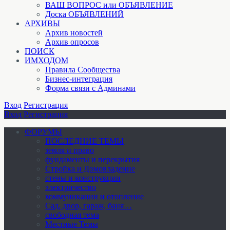
ВАШ ВОПРОС или ОБЪЯВЛЕНИЕ
Доска ОБЪЯВЛЕНИЙ
АРХИВЫ
Архив новостей
Архив опросов
ПОИСК
ИМХОДОМ
Правила Сообщества
Бизнес-интеграция
Форма связи с Админами
Вход
Регистрация
Вход
Регистрация
ФОРУМЫ
ПОСЛЕДНИЕ ТЕМЫ
земля и право
фундаменты и перекрытия
Стройка и Домовладение
стены и конструкции
электричество
коммуникации и отопление
Cад, двор, гараж, баня…
свободная тема
Местные Темы