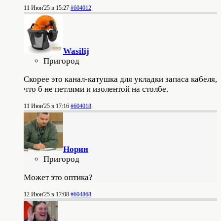
11 Июн'25 в 15:27
#604012
Wasilij
Пригород
Скорее это канал-катушка для укладки запаса кабеля,
что б не петлями и изолентой на столбе.
11 Июн'25 в 17:16
#604018
Норин
Пригород
Может это оптика?
12 Июн'25 в 17:08
#604868