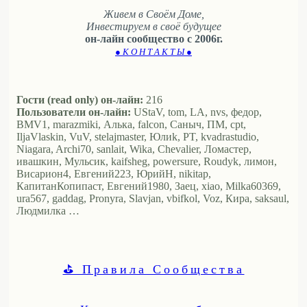
Живем в Своём Доме,
Инвестируем в своё будущее
он-лайн сообщество с 2006г.
● К О Н Т А К Т Ы ●
Гости (read only) он-лайн:
216
Пользователи он-лайн:
UStaV, tom, LA, nvs, федор,
BMV1, marazmiki, Алька, falcon, Саныч, ПМ, cpt,
IljaVlaskin, VuV, stelajmaster, Юлиk, PT, kvadrastudio,
Niagara, Archi70, sanlait, Wika, Chevalier, Ломастер,
ивашкин, Мульсик, kaifsheg, powersure, Roudyk, лимон,
Висариoн4, Евгений223, ЮрийН, nikitap,
КапитанКопипаст, Евгений1980, Заец, xiao, Milka60369,
ura567, gaddag, Pronyra, Slavjan, vbifkol, Voz, Кира, saksaul,
Людмилка …
⛳ Правила Сообщества