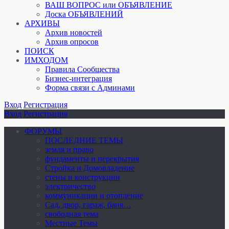
ВАШ ВОПРОС или ОБЪЯВЛЕНИЕ
Доска ОБЪЯВЛЕНИЙ
АРХИВЫ
Архив новостей
Архив опросов
ПОИСК
ИМХОДОМ
Правила Сообщества
Бизнес-интеграция
Форма связи с Админами
Вход
Регистрация
Вход
Регистрация
ФОРУМЫ
ПОСЛЕДНИЕ ТЕМЫ
земля и право
фундаменты и перекрытия
Стройка и Домовладение
стены и конструкции
электричество
коммуникации и отопление
Cад, двор, гараж, баня…
свободная тема
Местные Темы