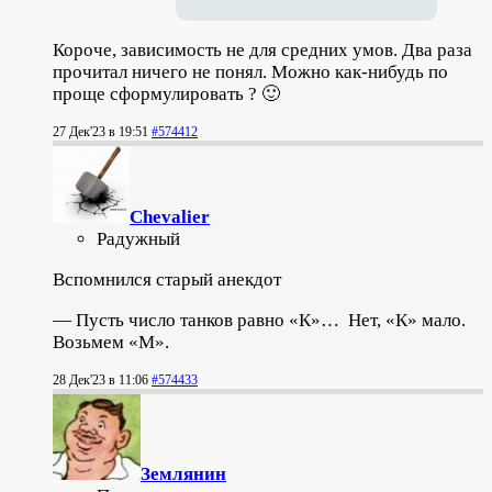
Короче, зависимость не для средних умов. Два раза
прочитал ничего не понял. Можно как-нибудь по
проще сформулировать ? 🙂
27 Дек'23 в 19:51
#574412
Chevalier
Радужный
Вспомнился старый анекдот
— Пусть число танков равно «К»… Нет, «К» мало.
Возьмем «М».
28 Дек'23 в 11:06
#574433
Землянин