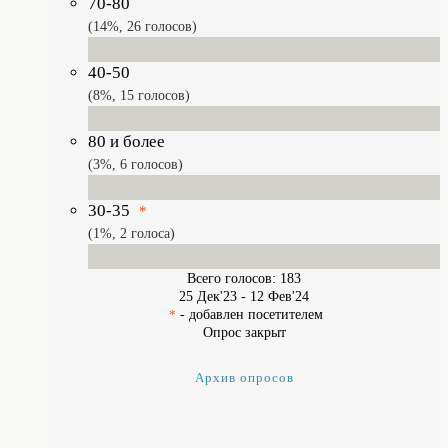
70-80
14%, 26
голосов
40-50
8%, 15
голосов
80 и более
3%, 6
голосов
30-35
*
1%, 2
голоса
Всего голосов: 183
25 Дек'23
-
12 Фев'24
- добавлен посетителем
*
Опрос закрыт
Архив опросов