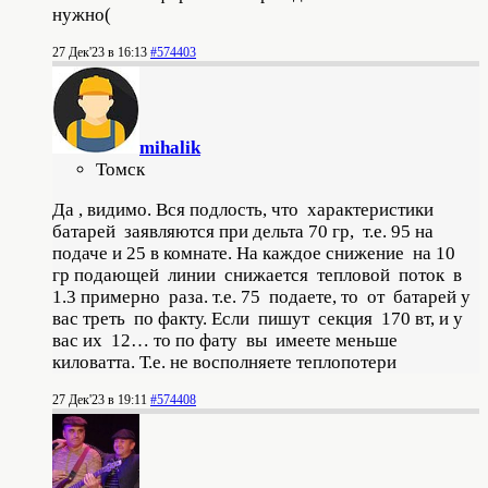
нужно(
27 Дек'23 в 16:13
#574403
mihalik
Томск
Да , видимо. Вся подлость, что характеристики
батарей заявляются при дельта 70 гр, т.е. 95 на
подаче и 25 в комнате. На каждое снижение на 10
гр подающей линии снижается тепловой поток в
1.3 примерно раза. т.е. 75 подаете, то от батарей у
вас треть по факту. Если пишут секция 170 вт, и у
вас их 12… то по фату вы имеете меньше
киловатта. Т.е. не восполняете теплопотери
27 Дек'23 в 19:11
#574408