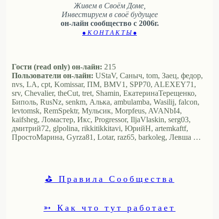
Живем в Своём Доме,
Инвестируем в своё будущее
он-лайн сообщество с 2006г.
● К О Н Т А К Т Ы ●
Гости (read only) он-лайн:
215
Пользователи он-лайн:
UStaV, Саныч, tom, Заец, федор,
nvs, LA, cpt, Komissar, ПМ, BMV1, SPP70, ALEXEY71,
srv, Chevalier, theCut, tret, Shamin, ЕкатеринаТерещенко,
Биполь, RusNz, senkm, Алька, ambulamba, Wasilij, falcon,
levtomsk, RemSpektr, Мульсик, Morpfeus, AVANbI4,
kaifsheg, Ломастер, Икс, Progressor, IljaVlaskin, serg03,
дмитрий72, glpolina, rikkitikkitavi, ЮрийН, artemkaftf,
ПростоМарина, Gyrza81, Lotar, raz65, barkoleg, Левша …
⛳ Правила Сообщества
➳ Как что тут работает