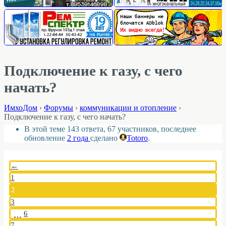
Подключение к газу, с чего
начать?
ИмхоДом
›
Форумы
›
коммуникации и отопление
›
Подключение к газу, с чего начать?
В этой теме 143 ответа, 67 участников, последнее
обновление
2 года
сделано
Totoro
.
←
1
2
3
6
…
7