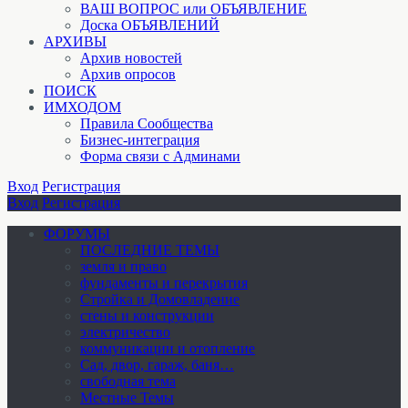
ВАШ ВОПРОС или ОБЪЯВЛЕНИЕ
Доска ОБЪЯВЛЕНИЙ
АРХИВЫ
Архив новостей
Архив опросов
ПОИСК
ИМХОДОМ
Правила Сообщества
Бизнес-интеграция
Форма связи с Админами
Вход
Регистрация
Вход
Регистрация
ФОРУМЫ
ПОСЛЕДНИЕ ТЕМЫ
земля и право
фундаменты и перекрытия
Стройка и Домовладение
стены и конструкции
электричество
коммуникации и отопление
Cад, двор, гараж, баня…
свободная тема
Местные Темы