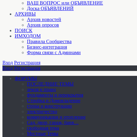
ВАШ ВОПРОС или ОБЪЯВЛЕНИЕ
Доска ОБЪЯВЛЕНИЙ
АРХИВЫ
Архив новостей
Архив опросов
ПОИСК
ИМХОДОМ
Правила Сообщества
Бизнес-интеграция
Форма связи с Админами
Вход
Регистрация
Вход
Регистрация
ФОРУМЫ
ПОСЛЕДНИЕ ТЕМЫ
земля и право
фундаменты и перекрытия
Стройка и Домовладение
стены и конструкции
электричество
коммуникации и отопление
Cад, двор, гараж, баня…
свободная тема
Местные Темы