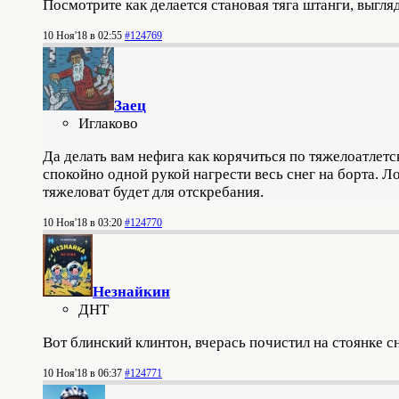
Посмотрите как делается становая тяга штанги, выгл
10 Ноя'18 в 02:55
#124769
Заец
Иглаково
Да делать вам нефига как корячиться по тяжелоатлетс
спокойно одной рукой нагрести весь снег на борта. 
тяжеловат будет для отскребания.
10 Ноя'18 в 03:20
#124770
Незнайкин
ДНТ
Вот блинский клинтон, вчерась почистил на стоянке с
10 Ноя'18 в 06:37
#124771