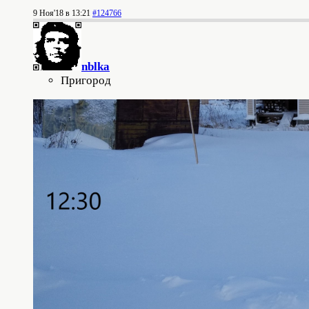
9 Ноя'18 в 13:21
#124766
nblka
Пригород