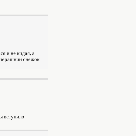
я и не кидая, а
авчерашний снежок
ны вступило