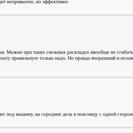
ядит непривычно, но эффективно
ки. Можно при таких снежных раскладах ввообще не сгибатьс
Лопату правильную только надо. Но правда вчерашний и поз
нег под машину, на середине дела в поясницу с одной сторо