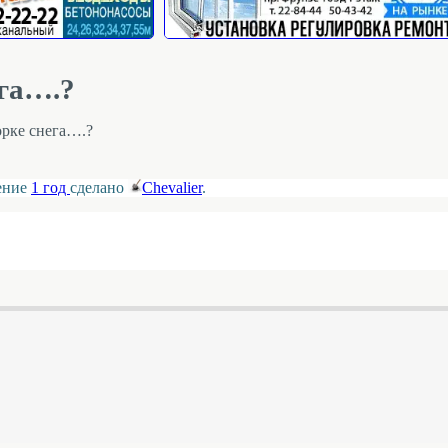
ега….?
орке снега….?
ление
1 год
сделано
Chevalier
.