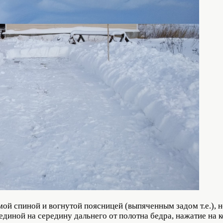
ой спиной и вогнутой поясницей (выпяченным задом т.е.), н
единой на середину дальнего от полотна бедра, нажатие на 