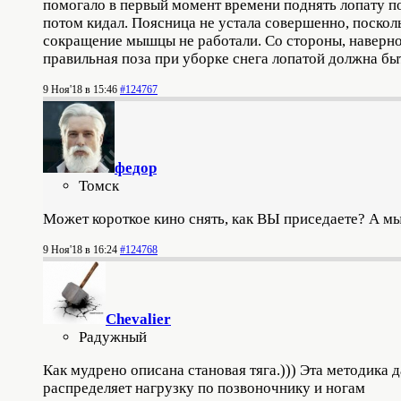
помогало в первый момент времени поднять лопату по 
потом кидал. Поясница не устала совершенно, поскол
сокращение мышцы не работали. Со стороны, наверное
правильная поза при уборке снега лопатой должна бы
9 Ноя'18 в 15:46
#124767
федор
Томск
Может короткое кино снять, как ВЫ приседаете? А м
9 Ноя'18 в 16:24
#124768
Chevalier
Радужный
Как мудрено описана становая тяга.))) Эта методика 
распределяет нагрузку по позвоночнику и ногам