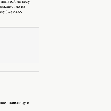
лопатой на весу,
кально, но на
ому ) думаю,
аняет поясницу и