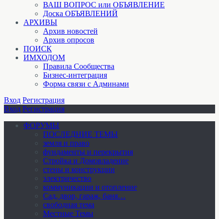
ВАШ ВОПРОС или ОБЪЯВЛЕНИЕ
Доска ОБЪЯВЛЕНИЙ
АРХИВЫ
Архив новостей
Архив опросов
ПОИСК
ИМХОДОМ
Правила Сообщества
Бизнес-интеграция
Форма связи с Админами
Вход
Регистрация
Вход
Регистрация
ФОРУМЫ
ПОСЛЕДНИЕ ТЕМЫ
земля и право
фундаменты и перекрытия
Стройка и Домовладение
стены и конструкции
электричество
коммуникации и отопление
Cад, двор, гараж, баня…
свободная тема
Местные Темы