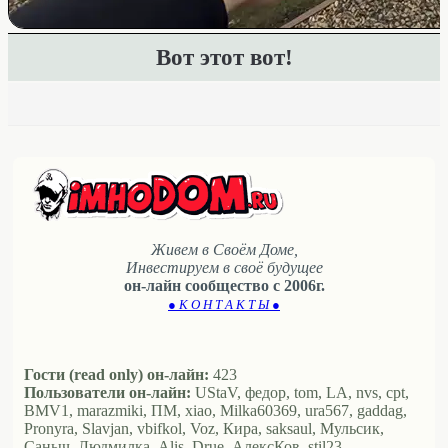
Вот этот вот!
Живем в Своём Доме,
Инвестируем в своё будущее
он-лайн сообщество с 2006г.
● К О Н Т А К Т Ы ●
Гости (read only) он-лайн:
423
Пользователи он-лайн:
UStaV, федор, tom, LA, nvs, cpt,
BMV1, marazmiki, ПМ, xiao, Milka60369, ura567, gaddag,
Pronyra, Slavjan, vbifkol, Voz, Кира, saksaul, Мульсик,
Саныч, Людмилка, Alis, Drue, АлексКов, stil23,