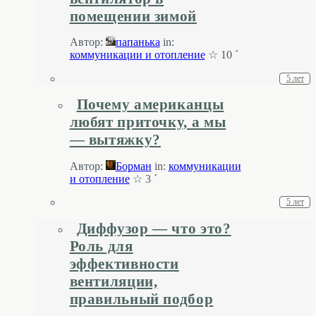
помещении зимой
Автор:
папанькa
in:
коммуникации и отопление
☆ 10 ´
5 лет
Почему американцы
любят приточку, а мы
— вытяжку?
Автор:
Борман
in:
коммуникации
и отопление
☆ 3 ´
5 лет
Диффузор — что это?
Роль для
эффективности
вентиляции,
правильный подбор