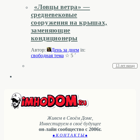
«Ловцы ветра» —
средневековые
сооружения на крышах,
заменяющие
кондиционеры
Автор:
День за днем
in:
свободная тема
☆ 5 ´
13 лет назад
Живем в Своём Доме,
Инвестируем в своё будущее
он-лайн сообщество с 2006г.
● К О Н Т А К Т Ы ●