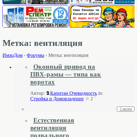
Метка: вентиляция
ИмхоДом
›
Форумы
›
Метка: вентиляция
Оконный привод на
ПВХ-рамы — типа как
воротах
Автор:
Капитан Очевидность
in:
Стройка и Домовладение
☆ 2 ´
1 месяц
Естественная
вентиляция
подвального