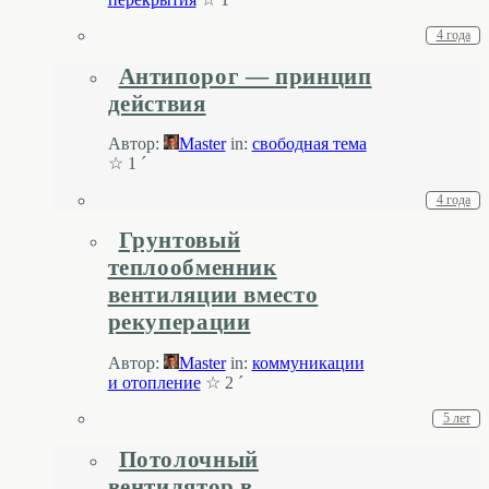
4 года
Антипорог — принцип
действия
Автор:
Master
in:
свободная тема
☆ 1 ´
4 года
Грунтовый
теплообменник
вентиляции вместо
рекуперации
Автор:
Master
in:
коммуникации
и отопление
☆ 2 ´
5 лет
Потолочный
вентилятор в