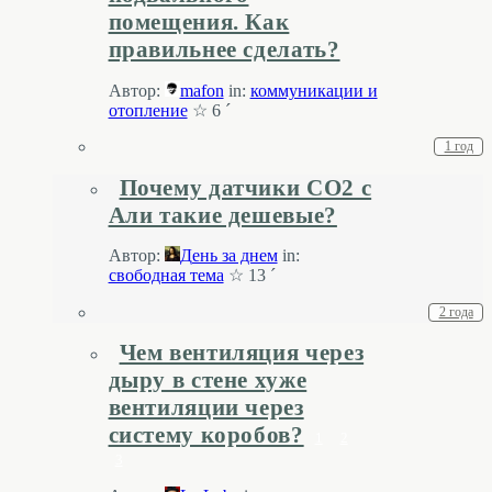
помещения. Как
правильнее сделать?
Автор:
mafon
in:
коммуникации и
отопление
☆ 6 ´
1 год
Почему датчики CO2 с
Али такие дешевые?
Автор:
День за днем
in:
свободная тема
☆ 13 ´
2 года
Чем вентиляция через
дыру в стене хуже
вентиляции через
систему коробов?
1
2
3