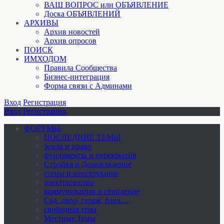
ВАШ ВОПРОС или ОБЪЯВЛЕНИЕ
Доска ОБЪЯВЛЕНИЙ
АРХИВЫ
Архив новостей
Архив опросов
ПОИСК
ИМХОДОМ
Правила Сообщества
Бизнес-интеграция
Форма связи с Админами
Вход
Регистрация
Вход
Регистрация
ФОРУМЫ
ПОСЛЕДНИЕ ТЕМЫ
земля и право
фундаменты и перекрытия
Стройка и Домовладение
стены и конструкции
электричество
коммуникации и отопление
Cад, двор, гараж, баня…
свободная тема
Местные Темы