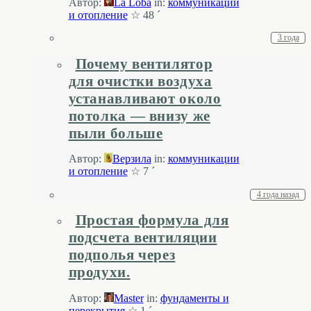
Автор:
La Loba
in:
коммуникации
и отопление
☆ 48 ´
3 года
Почему вентилятор
для очистки воздуха
устанавливают около
потолка — внизу же
пыли больше
Автор:
Верзила
in:
коммуникации
и отопление
☆ 7 ´
4 года назад
Простая формула для
подсчета вентиляции
подполья через
продухи.
Автор:
Master
in:
фундаменты и
перекрытия
☆ 1 ´