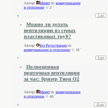
Автор:
Master
in:
коммуникации
и отопление
☆ 2 ´
5 лет
Можно ли делать
вентиляцию из серых
пластиковых труб?
Автор:
Без Регистрации
in:
коммуникации и отопление
☆ 18 ´
9 лет
Полноценная
приточная вентиляция
за час: бризер Тион О2
1
2
3
Автор:
Master
in:
коммуникации
и отопление
☆ 44 ´
10 лет