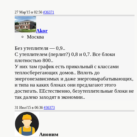
27 Мар'15 в 02:56
#36371
Akor
Москва
Без утеплителя — 0,9..
С утеплителем (перлит?) 0,8 и 0,7. Все блоки
плотностью 800..
У них там график есть прикольный с классами
теплосберегающих домов.. Вплоть до
энергонезависимых и даже энерговырабатывающих,
и типа на каких блоках они предлагают этого
достигать. ЕЕстественно, безутеплительные блоки не
так далеко заходят в экономии..
31 Июл'15 в 06:36
#36373
Аноним