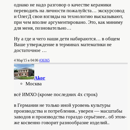
однако не надо разговор о качестве керамики
переводить на личности
пожалуйста… экскурсовод
и ОлегД свои взгляды на технологию высказывают
,
при чем вполне аргументировано. Это, как миниму
для меня, позновательно…
Ну а где и чего наши дети набираются… в общем
Ваше утверждение в терминах математики не
достаточное
…
4 Мар'15 в 04:06
#36365
Akor
Москва
всё ИМХО (кроме последних 4х строк)
в Германии не только иной уровень культуры
производства и потребления.. уверен — масштабы
заводов и производства гораздо серьёзнее.. об этом-
же косвенно говорит разнообразие изделий..