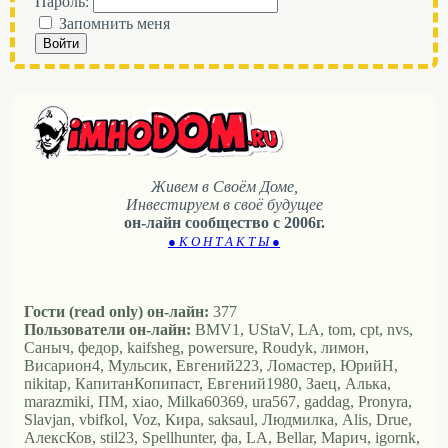
Пароль:
Запомнить меня
Войти
Живем в Своём Доме,
Инвестируем в своё будущее
он-лайн сообщество с 2006г.
● К О Н Т А К Т Ы ●
Гости (read only) он-лайн:
377
Пользователи он-лайн:
BMV1, UStaV, LA, tom, cpt, nvs,
Саныч, федор, kaifsheg, powersure, Roudyk, лимон,
Висариoн4, Мульсик, Евгений223, Ломастер, ЮрийН,
nikitap, КапитанКопипаст, Евгений1980, Заец, Алька,
marazmiki, ПМ, xiao, Milka60369, ura567, gaddag, Pronyra,
Slavjan, vbifkol, Voz, Кира, saksaul, Людмилка, Alis, Drue,
АлексКов, stil23, Spellhunter, фа, LA, Bellar, Марич, igornk,