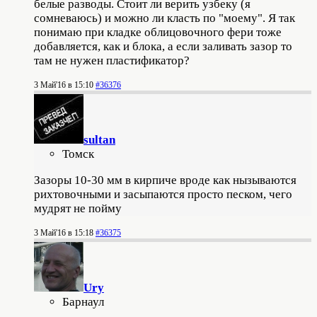
белые разводы. Стоит ли верить узбеку (я
сомневаюсь) и можно ли класть по "моему". Я так
понимаю при кладке облицовочного фери тоже
добавляется, как и блока, а если заливать зазор то
там не нужен пластификатор?
3 Май'16 в 15:10
#36376
sultan
Томск
Зазоры 10-30 мм в кирпиче вроде как нызываются
рихтовочными и засыпаются просто песком, чего
мудрят не пойму
3 Май'16 в 15:18
#36375
Ury
Барнаул