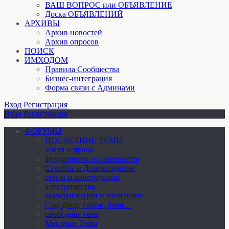
ВАШ ВОПРОС или ОБЪЯВЛЕНИЕ
Доска ОБЪЯВЛЕНИЙ
АРХИВЫ
Архив новостей
Архив опросов
ПОИСК
ИМХОДОМ
Правила Сообщества
Бизнес-интеграция
Форма связи с Админами
Вход
Регистрация
Вход
Регистрация
ФОРУМЫ
ПОСЛЕДНИЕ ТЕМЫ
земля и право
фундаменты и перекрытия
Стройка и Домовладение
стены и конструкции
электричество
коммуникации и отопление
Cад, двор, гараж, баня…
свободная тема
Местные Темы