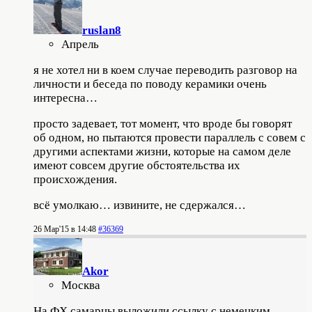
ruslan8
Апрель
я не хотел ни в коем случае переводить разговор на
личности и беседа по поводу керамики очень
интересна…
просто задевает, тот момент, что вроде бы говорят
об одном, но пытаются провести параллель с совем с
другими аспектами жизни, которые на самом деле
имеют совсем другие обстоятельства их
происхождения.
всё умолкаю… извините, не сдержался…
26 Мар'15 в 14:48
#36369
Akor
Москва
На ФХ самарцы выложили ссылку с немецким