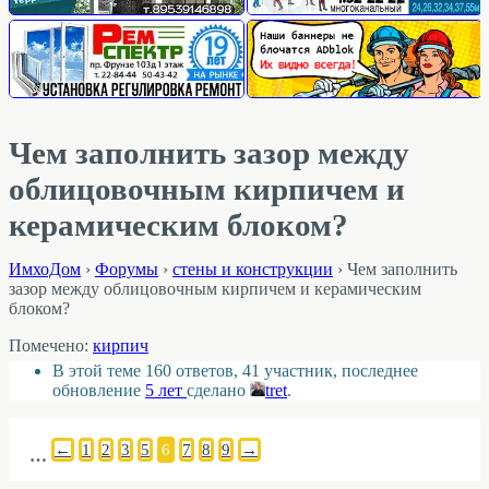
Чем заполнить зазор между
облицовочным кирпичем и
керамическим блоком?
ИмхоДом
›
Форумы
›
стены и конструкции
›
Чем заполнить
зазор между облицовочным кирпичем и керамическим
блоком?
Помечено:
кирпич
В этой теме 160 ответов, 41 участник, последнее
обновление
5 лет
сделано
tret
.
←
1
2
3
5
6
7
8
9
→
…