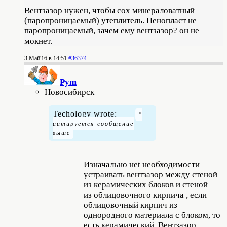
Вентзазор нужен, чтобы сох минераловатный
(паропроницаемый) утеплитель. Пенопласт не
паропроницаемый, зачем ему вентзазор? он не
мокнет.
3 Май'16 в 14:51
#36374
Pym
Новосибирск
Techology wrote:
Изначально неt необходимости
устраивать вентзазор между стеной
из керамических блоков и стеной
из облицовочного кирпича , если
облицовочный кирпич из
однородного материала с блоком, то
есть керамический. Вентзазор