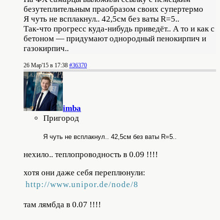
безутеплительным праобразом своих супертермо
Я чуть не всплакнул.. 42,5см без ваты R=5..
Так-что прогресс куда-нибудь приведёт.. А то и как с
бетоном — придумают однородный пенокирпич и
газокирпич..
26 Мар'15 в 17:38
#36370
imba
Пригород
Я чуть не всплакнул.. 42,5см без ваты R=5..
нехило.. теплопроводность в 0.09 !!!!
хотя они даже себя переплюнули:
http://www.unipor.de/node/8
там лямбда в 0.07 !!!!