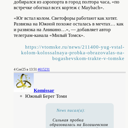
добирался из аэропорта в город полтора часа, «по
встречке обогнал всех кортеж с Maybach».
«Юг встал колом. Светофоры работают как хотят.
Развязка на Южной похоже осталась в мечтах… как
и развязка на Аникино…», — добавляет автор
телеграм-канала «Милый Томск».
https://vtomske.ru/news/211400-yug-vstal-
kolom-kolossalnaya-probka-obrazovalas-na-
bogashevskom-trakte-v-tomske
4 Сен'25 в 13:51
#615231
Komissar
Южный Берег Томи
News писал(а):
Сильная пробка
образовалась на Богашевском