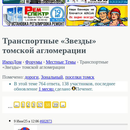
Транспортные «Звезды»
томской агломерации
ИмхоДом
›
Форумы
›
Местные Темы
›
Транспортные
«Звезды» томской агломерации
Помечено:
дороги
,
Зональный
,
поселки томск
В этой теме 764 ответа, 138 участников, последнее
обновление
1 месяц
сделано
Печенег
.
←
1
2
3
37
38
39
→
…
9 Июн'25 в 12:06
#602873