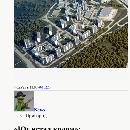
4 Сен'25 в 13:03
#615223
News
Пригород
«Юг встал колом»: