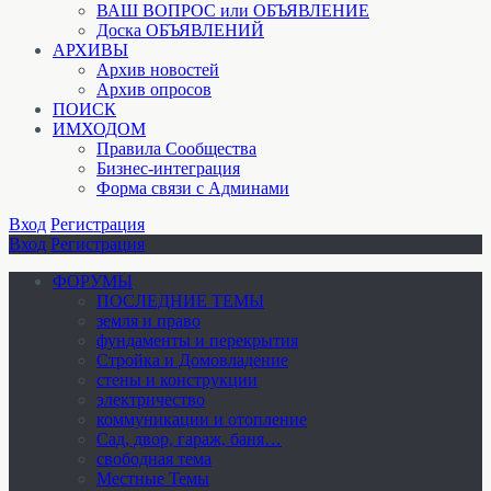
ВАШ ВОПРОС или ОБЪЯВЛЕНИЕ
Доска ОБЪЯВЛЕНИЙ
АРХИВЫ
Архив новостей
Архив опросов
ПОИСК
ИМХОДОМ
Правила Сообщества
Бизнес-интеграция
Форма связи с Админами
Вход
Регистрация
Вход
Регистрация
ФОРУМЫ
ПОСЛЕДНИЕ ТЕМЫ
земля и право
фундаменты и перекрытия
Стройка и Домовладение
стены и конструкции
электричество
коммуникации и отопление
Cад, двор, гараж, баня…
свободная тема
Местные Темы