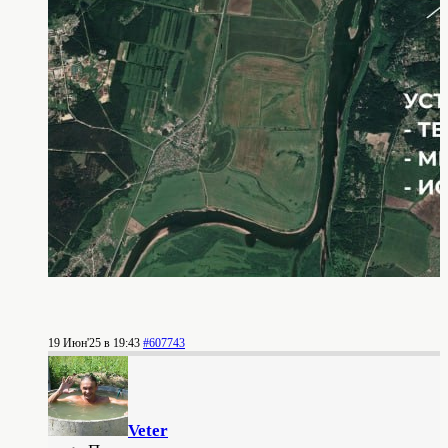
19 Июн'25 в 19:43
#607743
Veter