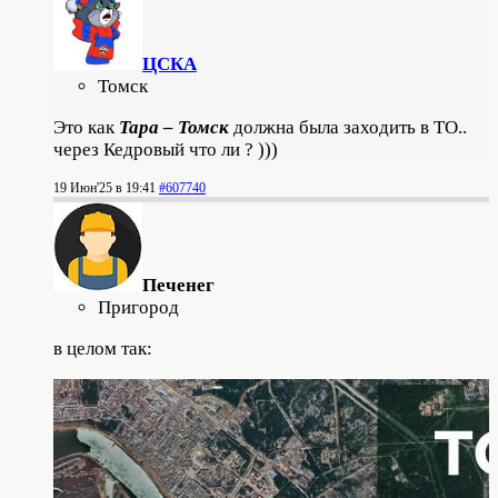
ЦСКА
Томск
Это как
Тара – Томск
должна была заходить в ТО..
через Кедровый что ли ? )))
19 Июн'25 в 19:41
#607740
Печенег
Пригород
в целом так: