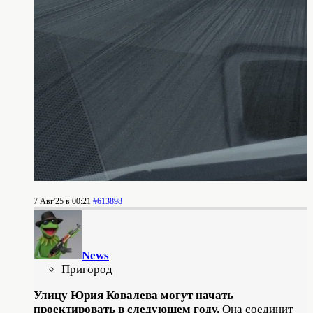
7 Авг'25 в 00:21
#613898
News
Пригород
Улицу Юрия Ковалева могут начать
проектировать в следующем году.
Она соединит