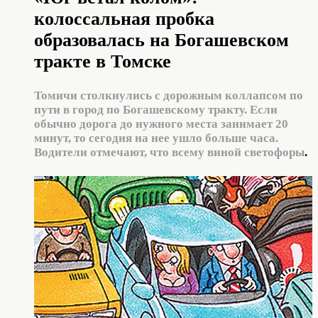
колоссальная пробка
образовалась на Богашевском
тракте в Томске
Томичи столкнулись с дорожным коллапсом по
пути в город по Богашевскому тракту. Если
обычно дорога до нужного места занимает 20
минут, то сегодня на нее ушло больше часа.
Водители отмечают, что всему виной светофоры
.