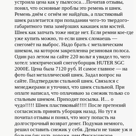
устроила цена как у пылесоса…Почитав отзывы,
понял, что основные проблы это ремень и шнек.
Ремень днём с огнём не найдёшь, а пластиковый
шнек разлетается при попадании чего-то твердого-
габаритного типа замёрзших какашек или костей.
Шнек как запчать тоже нигде нет. Если ремни кое-где
уже купить можно, то если шнек сломаешь —
снегомёт на выброс. Надо брать с металическим
шнеком, на котором закрепленна резиновая полоса.
Один раз летом на сайте 220 вольт я увидел то, чего
хотел: электрический снегоуборщик HUTER SGC
2000E. Цена была 7120 руб. И самое главное — на
фото был металлический шнек. Задал вопрос на
сайте. Подтвердили стальной шнек. Связался с
менеджерами и уточнил, что шнек стальной. При
оплате написал, что оплачиваю за снежик только со
стальным шнеком. Приходит посылка. И… о
чудо!!!!! Шнек пластиковый!!!!! После претензий
согласисиль принять уборщик назад. Но тут я
почитал отзывы и понял, что могу попасть на
долгострочный возврат денег. Подумав немного,
решил оставить снежик у себя. Деньги не такие уж и
больше (ну чуть дороже, чем Фискасовское