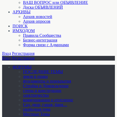
ВАШ ВОПРОС или ОБЪЯВЛЕНИЕ
Доска ОБЪЯВЛЕНИЙ
АРХИВЫ
Архив новостей
Архив опросов
ПОИСК
ИМХОДОМ
Правила Сообщества
Бизнес-интеграция
Форма связи с Админами
Вход
Регистрация
Вход
Регистрация
ФОРУМЫ
ПОСЛЕДНИЕ ТЕМЫ
земля и право
фундаменты и перекрытия
Стройка и Домовладение
стены и конструкции
электричество
коммуникации и отопление
Cад, двор, гараж, баня…
свободная тема
Местные Темы