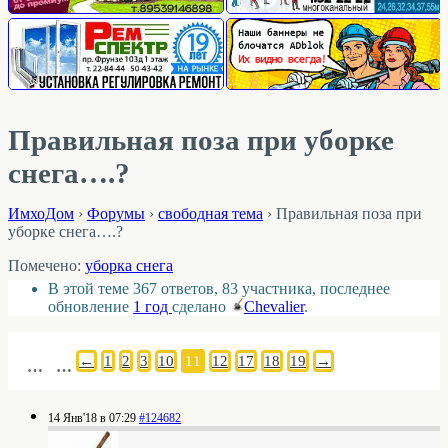
Правильная поза при уборке
снега….?
ИмхоДом
›
Форумы
›
свободная тема
›
Правильная поза при
уборке снега….?
Помечено:
уборка снега
В этой теме 367 ответов, 83 участника, последнее
обновление
1 год
сделано
Chevalier
.
←
1
2
3
10
11
12
17
18
19
→
…
…
14 Янв'18 в 07:29
#124682