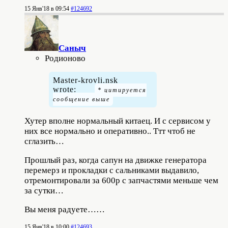
15 Янв'18 в 09:54
#124692
Саныч
Родионово
Master-krovli.nsk
wrote:
Хутер вполне нормальный китаец. И с сервисом у
них все нормально и оперативно.. Ттт чтоб не
сглазить…
Прошлый раз, когда сапун на движке генератора
перемерз и прокладки с сальниками выдавило,
отремонтировали за 600р с запчастями меньше чем
за сутки…
Вы меня радуете……
15 Янв'18 в 10:00
#124693