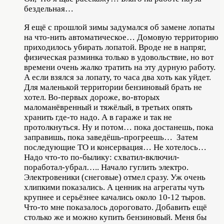
бездельная…
Я ещё с прошлой зимы задумался об замене лопаты
на что-нить автоматическое… Домовую территорию
приходилось убирать лопатой. Вроде не в напряг,
физическая разминка только в удовольствие, но вот
времени очень жалко тратить на эту дурную работу.
А если взялся за лопату, то часа два хоть как уйдет.
Для маленькой территории бензиновый брать не
хотел. Во-первых дороже, во-вторых
маломанёвренный и тяжёлый, в третьих опять
хранить где-то надо. А в гараже и так не
протолкнуться. Ну и потом… пока достанешь, пока
заправишь, пока заведёшь-прогреешь… Затем
последующие ТО и консервация… Не хотелось…
Надо что-то по-былику: схватил-включил-
поработал-убрал….. Начало гуглить электро.
Электровеники (снеговые) отмел сразу. Уж очень
хлипкими показались. А ценник на агрегаты чуть
крупнее и серьёзнее качались около 10-12 тыров.
Что-то мне показалось дороговато. Добавить ещё
столько же и можно купить бензиновый. Меня бы