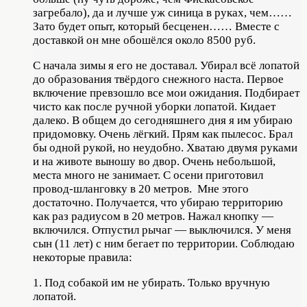
загребало), да и лучше уж синица в руках, чем……
Зато будет опыт, который бесценен…… Вместе с
доставкой он мне обошёлся около 8500 руб.
С начала зимы я его не доставал. Убирал всё лопатой
до образования твёрдого снежного наста. Первое
включение превзошло все мои ожидания. Подбирает
чисто как после ручной уборки лопатой. Кидает
далеко. В общем до сегодняшнего дня я им убираю
придомовку. Очень лёгкий. Прям как пылесос. Брал
бы одной рукой, но неудобно. Хватаю двумя руками
и на животе выношу во двор. Очень небольшой,
места много не занимает. С осени приготовил
провод-шланговку в 20 метров. Мне этого
достаточно. Получается, что убираю территорию
как раз радиусом в 20 метров. Нажал кнопку —
включился. Отпустил рычаг — выключился. У меня
сын (11 лет) с ним бегает по территории. Соблюдаю
некоторые правила:
1. Под собакой им не убирать. Только вручную
лопатой.