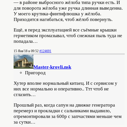
— в районе выбросного жёлоба типа ручки есть. И
для поворота жёлоба уже ручка длинная выведенна.
У моего крутика-финтифлюшка у жёлоба.
Приходится нагибаться, чтоб жёлоб повернуть.
Ещё, я перед эксплуатацией все съёмные крышки
герметиком промазывал, чтоб снежная пыль туда не
попадала…
15 Янв'18 в 09:52
#124691
Master-krovli.nsk
Пригород
Хутер вполне нормальный китаец. И с сервисом у
них все нормально и оперативно.. Ттт чтоб не
сглазить…
Прошлый раз, когда сапун на движке генератора
перемерз и прокладки с сальниками выдавило,
отремонтировали за 600р с запчастями меньше чем
за сутки…