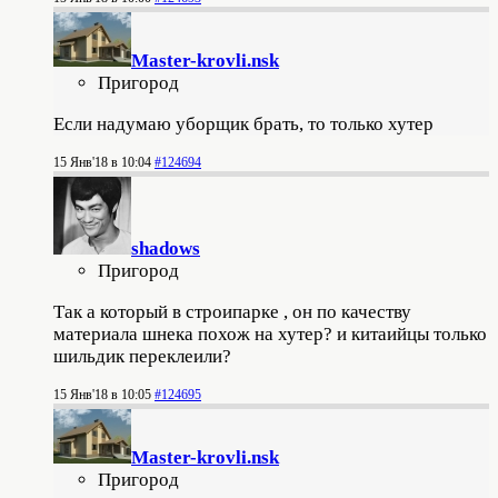
Master-krovli.nsk
Пригород
Если надумаю уборщик брать, то только хутер
15 Янв'18 в 10:04
#124694
shadows
Пригород
Так а который в строипарке , он по качеству
материала шнека похож на хутер? и китаийцы только
шильдик переклеили?
15 Янв'18 в 10:05
#124695
Master-krovli.nsk
Пригород