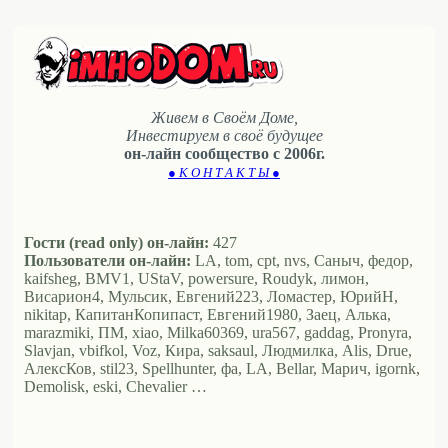
Живем в Своём Доме,
Инвестируем в своё будущее
он-лайн сообщество с 2006г.
● К О Н Т А К Т Ы ●
Гости (read only) он-лайн:
427
Пользователи он-лайн:
LA, tom, cpt, nvs, Саныч, федор,
kaifsheg, BMV1, UStaV, powersure, Roudyk, лимон,
Висариoн4, Мульсик, Евгений223, Ломастер, ЮрийН,
nikitap, КапитанКопипаст, Евгений1980, Заец, Алька,
marazmiki, ПМ, xiao, Milka60369, ura567, gaddag, Pronyra,
Slavjan, vbifkol, Voz, Кира, saksaul, Людмилка, Alis, Drue,
АлексКов, stil23, Spellhunter, фа, LA, Bellar, Марич, igornk,
Demolisk, eski, Chevalier …