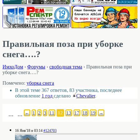
Правильная поза при уборке
снега….?
ИмхоДом
›
Форумы
›
свободная тема
›
Правильная поза при
уборке снега….?
Помечено:
уборка снега
В этой теме 367 ответов, 83 участника, последнее
обновление
1 год
сделано
Chevalier
.
←
1
2
3
11
12
13
17
18
19
→
…
…
16 Янв'18 в 03:14
#124703