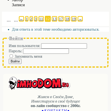
Записи
←
1
2
3
11
12
13
17
18
19
→
…
…
Для ответа в этой теме необходимо авторизоваться.
Войти
Имя пользователя:
Пароль:
Запомнить меня
Войти
Живем в Своём Доме,
Инвестируем в своё будущее
он-лайн сообщество с 2006г.
● К О Н Т А К Т Ы ●