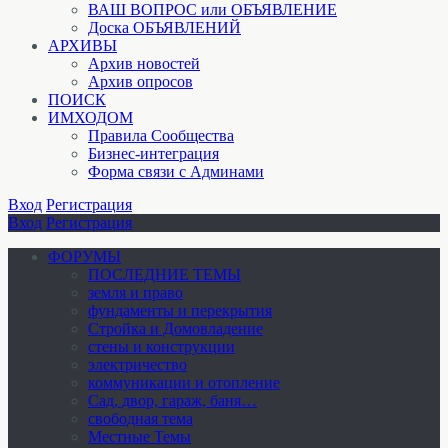
ВАШ ВОПРОС или ОБЪЯВЛЕНИЕ
Доска ОБЪЯВЛЕНИЙ
АРХИВЫ
Архив новостей
Архив опросов
ПОИСК
ИМХОДОМ
Правила Сообщества
Бизнес-интеграция
Форма связи с Админами
Вход
Регистрация
Вход
Регистрация
ФОРУМЫ
ПОСЛЕДНИЕ ТЕМЫ
земля и право
фундаменты и перекрытия
Стройка и Домовладение
стены и конструкции
электричество
коммуникации и отопление
Cад, двор, гараж, баня…
свободная тема
Местные Темы