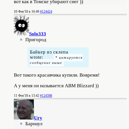
вот как в Томске убирают снег ))
10 Фев'18 в 16:49
#124424
Solo333
Пригород
Байкер из склепа
wrote:
Вот такого красавчика купили. Вовремя!
А у меня он называется АВМ Blizzard ))
11 Фев'18 в 13:42
#124598
Ury
Барнаул