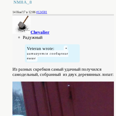
изобретателя.
NM8A_8
14 Ноя'17 в 12:06
#124581
Chevalier
Радужный
Veteran wrote:
Из разных скребков самый удачный получился
самодельный, собранный из двух деревянных лопат: