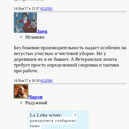
14 Ноя'17 в 15:37
#124583
Заец
Иглаково
Без боковин производительность падает особенно на
негустых участках и чистовой уборке. Но у
деревяшек их и не бывает. А Ветеранская лопата
требует просто определенной сноровки и тактики
при работе.
14 Ноя'17 в 16:18
#124584
Чарли
Радужный
La Loba wrote: