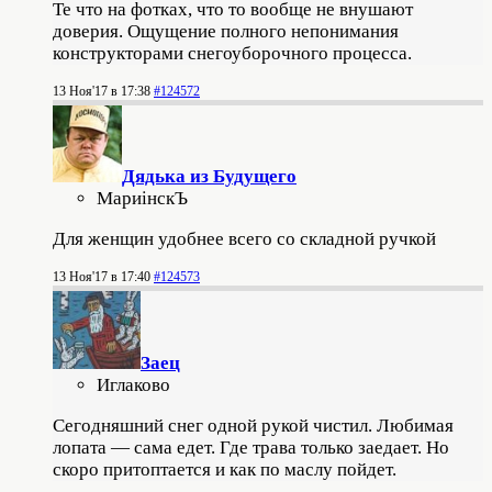
Те что на фотках, что то вообще не внушают
доверия. Ощущение полного непонимания
конструкторами снегоуборочного процесса.
13 Ноя'17 в 17:38
#124572
Дядька из Будущего
МариiнскЪ
Для женщин удобнее всего со складной ручкой
13 Ноя'17 в 17:40
#124573
Заец
Иглаково
Сегодняшний снег одной рукой чистил. Любимая
лопата — сама едет. Где трава только заедает. Но
скоро притоптается и как по маслу пойдет.