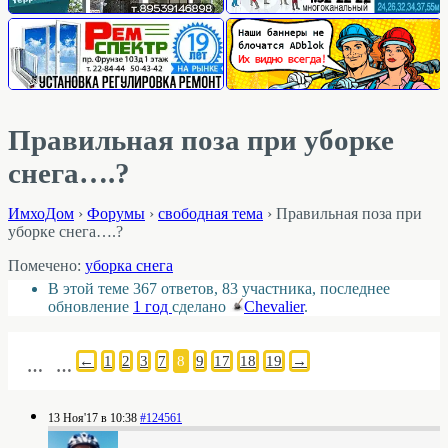
Правильная поза при уборке
снега….?
ИмхоДом
›
Форумы
›
свободная тема
›
Правильная поза при
уборке снега….?
Помечено:
уборка снега
В этой теме 367 ответов, 83 участника, последнее
обновление
1 год
сделано
Chevalier
.
←
1
2
3
7
8
9
17
18
19
→
…
…
13 Ноя'17 в 10:38
#124561