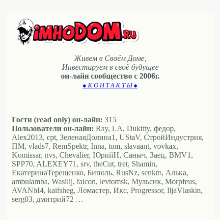
Живем в Своём Доме,
Инвестируем в своё будущее
он-лайн сообщество с 2006г.
● К О Н Т А К Т Ы ●
Гости (read only) он-лайн:
315
Пользователи он-лайн:
Ray, LA, Dukitty, федор,
Alex2013, cpt, ЗеленаяДолина1, UStaV, СтройИндустрия,
ПМ, vlads7, RemSpektr, Inna, tom, slavaant, vovkax,
Komissar, nvs, Chevalier, ЮрийН, Саныч, Заец, BMV1,
SPP70, ALEXEY71, srv, theCut, tret, Shamin,
ЕкатеринаТерещенко, Биполь, RusNz, senkm, Алька,
ambulamba, Wasilij, falcon, levtomsk, Мульсик, Morpfeus,
AVANbI4, kaifsheg, Ломастер, Икс, Progressor, IljaVlaskin,
serg03, дмитрий72 …