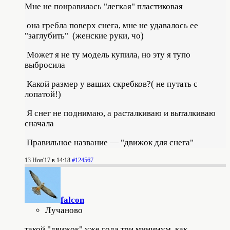
Мне не понравилась "легкая" пластиковая
она гребла поверх снега, мне не удавалось ее
"заглубить" (женские руки, чо)
Может я не ту модель купила, но эту я тупо
выбросила
Какой размер у ваших скребков?( не путать с
лопатой!)
Я снег не поднимаю, а расталкиваю и выталкиваю
сначала
Правильное название — "движок для снега"
13 Ноя'17 в 14:18
#124567
falcon
Лучаново
такой "движок" уже года три минимум как