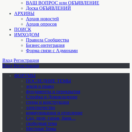
ВАШ ВОПРОС или ОБЪЯВЛЕНИЕ
Доска ОБЪЯВЛЕНИЙ
АРХИВЫ
Архив новостей
Архив опросов
ПОИСК
ИМХОДОМ
Правила Сообщества
Бизнес-интеграция
Форма связи с Админами
Вход
Регистрация
Вход
Регистрация
ФОРУМЫ
ПОСЛЕДНИЕ ТЕМЫ
земля и право
фундаменты и перекрытия
Стройка и Домовладение
стены и конструкции
электричество
коммуникации и отопление
Cад, двор, гараж, баня…
свободная тема
Местные Темы