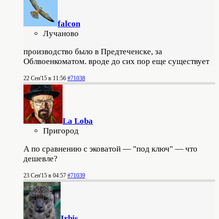
falcon
Лучаново
производство было в Предтеченске, за
Облвоенкоматом. вроде до сих пор еще существует
22 Сен'15 в 11:56
#71038
La Loba
Пригород
А по сравнению с эковатой — "под ключ" — что
дешевле?
23 Сен'15 в 04:57
#71039
Irbis