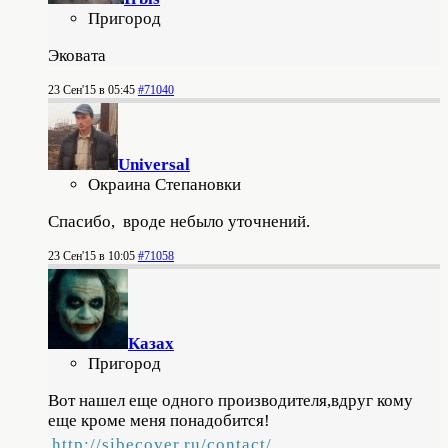
Пригород
Эковата
23 Сен'15 в 05:45
#71040
Universal
Окраина Степановки
Спасибо, вроде небыло уточнений.
23 Сен'15 в 10:05
#71058
Казах
Пригород
Вот нашел еще одного производителя,вдруг кому
еще кроме меня понадобится!
http://sibecover.ru/contact/