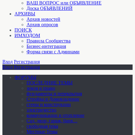
ВАШ ВОПРОС или ОБЪЯВЛЕНИЕ
Доска ОБЪЯВЛЕНИЙ
АРХИВЫ
Архив новостей
Архив опросов
ПОИСК
ИМХОДОМ
Правила Сообщества
Бизнес-интеграция
Форма связи с Админами
Вход
Регистрация
Вход
Регистрация
ФОРУМЫ
ПОСЛЕДНИЕ ТЕМЫ
земля и право
фундаменты и перекрытия
Стройка и Домовладение
стены и конструкции
электричество
коммуникации и отопление
Cад, двор, гараж, баня…
свободная тема
Местные Темы