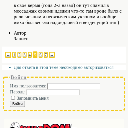
в свое вермя (года 2-3 назад) он тут спамил в
мессаджах своими идеями что-то там вроде было с
религиозным и неоязыческим уклоном и вообще
имхо был весьма надоедливый и вездесущий тип )
Автор
Записи
←
1
2
3
4
5
6
7
→
Для ответа в этой теме необходимо авторизоваться.
Войти
Имя пользователя:
Пароль:
Запомнить меня
Войти