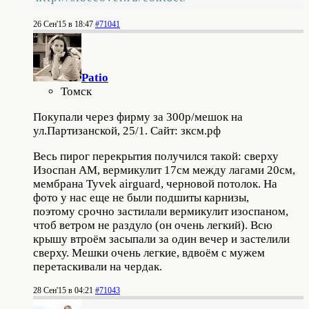
26 Сен'15 в 18:47
#71041
Patio
Томск
Покупали через фирму за 300р/мешок на
ул.Партизанской, 25/1. Сайт: зксм.рф
Весь пирог перекрытия получился такой: сверху
Изоспан АМ, вермикулит 17см между лагами 20см,
мембрана Tyvek airguard, черновой потолок. На
фото у нас еще не были подшиты карнизы,
поэтому срочно застилали вермикулит изоспаном,
чтоб ветром не раздуло (он очень легкий). Всю
крышу втроём засыпали за один вечер и застелили
сверху. Мешки очень легкие, вдвоём с мужем
перетаскивали на чердак.
28 Сен'15 в 04:21
#71043