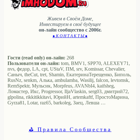
Живем в Своём Доме,
Инвестируем в своё будущее
он-лайн сообщество с 2006г.
● К О Н Т А К Т Ы ●
Гости (read only) он-лайн:
268
Пользователи он-лайн:
tom, BMV1, SPP70, ALEXEY71,
nvs, федор, LA, cpt, UStaV, ПМ, srv, Komissar, Chevalier,
Саныч, theCut, tret, Shamin, ЕкатеринаТерещенко, Биполь,
RusNz, senkm, Алька, ambulamba, Wasilij, falcon, levtomsk,
RemSpektr, Мульсик, Morpfeus, AVANbI4, kaifsheg,
Ломастер, Икс, Progressor, IljaVlaskin, serg03, дмитрий72,
glpolina, rikkitikkitavi, ЮрийН, artemkaftf, ПростоМарина,
Gyrza81, Lotar, raz65, barkoleg, Заец, Левша …
⛳ Правила Сообщества