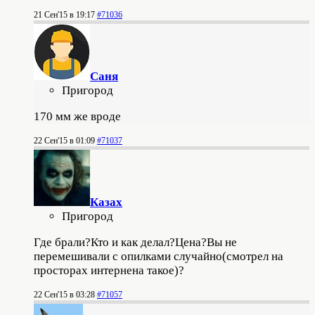
21 Сен'15 в 19:17
#71036
Саня
Пригород
170 мм же вроде
22 Сен'15 в 01:09
#71037
Казах
Пригород
Где брали?Кто и как делал?Цена?Вы не
перемешивали с опилками случайно(смотрел на
просторах интернена такое)?
22 Сен'15 в 03:28
#71057