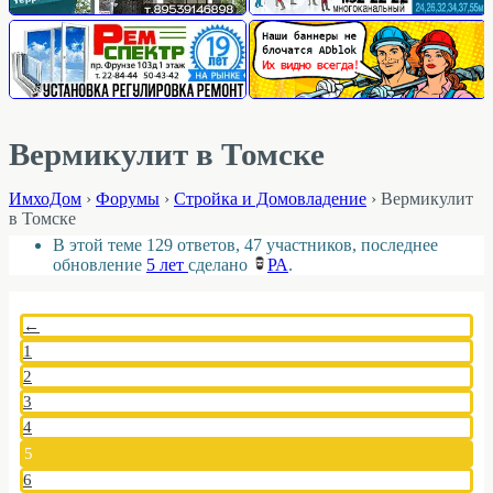
Вермикулит в Томске
ИмхоДом
›
Форумы
›
Стройка и Домовладение
›
Вермикулит
в Томске
В этой теме 129 ответов, 47 участников, последнее
обновление
5 лет
сделано
РА
.
←
1
2
3
4
5
6