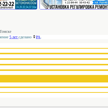
Томске
вление
5 лет
сделано
РА
.