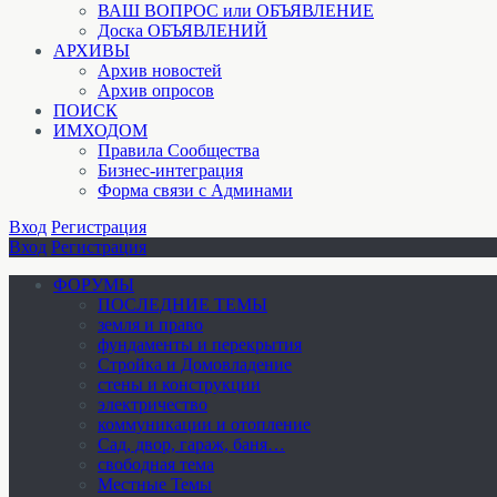
ВАШ ВОПРОС или ОБЪЯВЛЕНИЕ
Доска ОБЪЯВЛЕНИЙ
АРХИВЫ
Архив новостей
Архив опросов
ПОИСК
ИМХОДОМ
Правила Сообщества
Бизнес-интеграция
Форма связи с Админами
Вход
Регистрация
Вход
Регистрация
ФОРУМЫ
ПОСЛЕДНИЕ ТЕМЫ
земля и право
фундаменты и перекрытия
Стройка и Домовладение
стены и конструкции
электричество
коммуникации и отопление
Cад, двор, гараж, баня…
свободная тема
Местные Темы