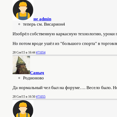
не admin
теперь см. Висариoн4
Изобрёл собственную каркасную технологию, уроки п
Но потом вроде ушёл из "большого спорта" в торговл
28 Сен'15 в 16:44
#71054
Саныч
Родионово
Да нормальный чел был на форуме…. Весело было. Но
28 Сен'15 в 16:50
#71055