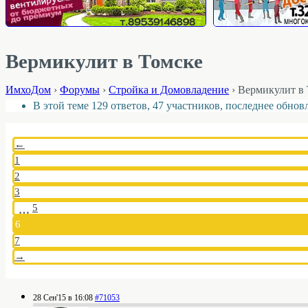
Вермикулит в Томске
ИмхоДом
›
Форумы
›
Стройка и Домовладение
›
Вермикулит в 
В этой теме 129 ответов, 47 участников, последнее обно
←
1
2
3
5
…
6
7
→
28 Сен'15 в 16:08
#71053