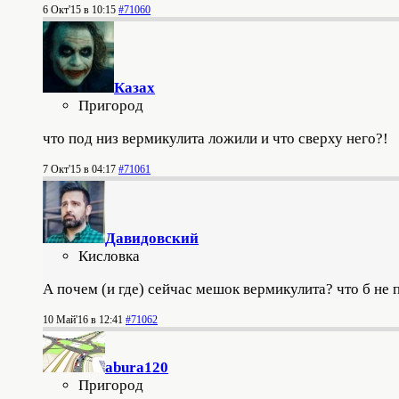
6 Окт'15 в 10:15
#71060
Казах
Пригород
что под низ вермикулита ложили и что сверху него?!
7 Окт'15 в 04:17
#71061
Давидовский
Кисловка
А почем (и где) сейчас мешок вермикулита? что б не 
10 Май'16 в 12:41
#71062
abura120
Пригород