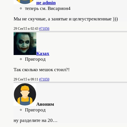
не admin
теперь см. Висариoн4
Мы не скучные, а занятые и целеустремленные )))
29 Сен'15 в 02:43
#71056
Казах
Пригород
Так сколько мешок стоил?!
29 Сен'15 в 09:11
#71059
Аноним
Пригород
ну разделите на 20…