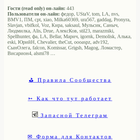
Гости (read only) он-лайн:
443
Пользователи он-лайн:
федор, UStaV, tom, LA, nvs,
BMV1, ПМ, cpt, xiao, Milka60369, ura567, gaddag, Pronyra,
Slavjan, vbifkol, Voz, Кира, saksaul, Мульсик, Саныч,
Людмилка, Alis, Drue, АлексКов, stil23, marazmiki,
Spellhunter, фа, LA, Bellar, Марич, igornk, Demolisk, Алька,
eski, ЮрийН, Chevalier, theCut, oooaspz, adv192,
СынОлега, falcon, Komissar, Grigsh, Magog, Ломастер,
Висариoн4, alsmi78 …
⛳ Правила Сообщества
➳ Как что тут работает
Запасной Телеграм
✉ Форма для Контактов