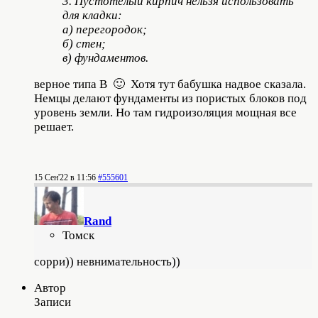
3. Пустотелый кирпич нельзя использовать
для кладки:
а) перегородок;
б) стен;
в) фундаментов.
верное типа В 🙂 Хотя тут бабушка надвое сказала.
Немцы делают фундаменты из пористых блоков под
уровень земли. Но там гидроизоляция мощная все
решает.
15 Сен'22 в 11:56
#555601
Rand
Томск
сорри)) невнимательность))
Автор
Записи