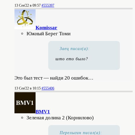
13 Сен'22 в 09:57
#555397
Komissar
Южный Берег Томи
Заец писал(а):
што ето было?
Это был тест — найди 20 ошибок…
13 Сен'22 в 10:15
#555406
BMV1
Зеленая долина 2 (Корнилово)
Перелыгин писал(а):