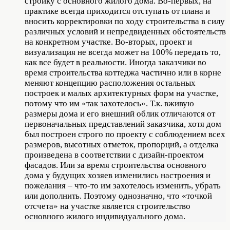
стройку с основного жилого дома. Во-первых, на
практике всегда приходится отступать от плана и
вносить корректировки по ходу строительства в силу
различных условий и непредвиденных обстоятельств
на конкретном участке. Во-вторых, проект и
визуализация не всегда может на 100% передать то,
как все будет в реальности. Иногда заказчики во
время строительства коттеджа частично или в корне
меняют концепцию расположения остальных
построек и малых архитектурных форм на участке,
потому что им «так захотелось». Т.к. вживую
размеры дома и его внешний облик отличаются от
первоначальных представлений заказчика, хотя дом
был построен строго по проекту с соблюдением всех
размеров, высотных отметок, пропорций, а отделка
произведена в соответствии с дизайн-проектом
фасадов. Или за время строительства основного
дома у будущих хозяев изменились настроения и
пожелания – что-то им захотелось изменить, убрать
или дополнить. Поэтому однозначно, что «точкой
отсчета» на участке является строительство
основного жилого индивидуального дома.