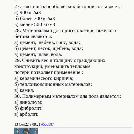
.
27. Плотность особо легких бетонов составляет:
а) 900 кг/м3
б) более 700 кг/м3
в) менее 500 кг/м3
28. Материалами для приготовления тяжелого
бетона являются:
а) цемент, щебень, гипс, вода;
б) цемент, песок, щебень, вода;
в) цемент, шлак, вода.
29. Снизить вес и толщину ограждающих
конструкций, уменьшить тепловые
потери позволяет применение :
а) керамического кирпича;
б) теплоизоляционных материалов;
в) камня.
30. Полимерным материалом для пола является :
а) линолеум;
б) фибролит;
в) арболит.
13 Сен'22 в 09:21
#555387