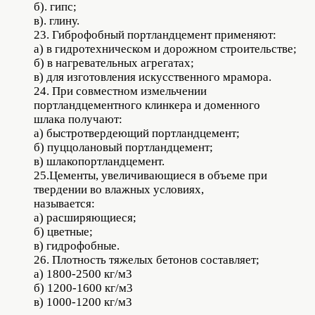
б). гипс;
в). глину.
23. Гиброфобный портландцемент применяют:
а) в гидротехническом и дорожном строительстве;
б) в нагревательных агрегатах;
в) для изготовления искусственного мрамора.
24. При совместном измельчении
портландцементного клинкера и доменного
шлака получают:
а) быстротвердеющий портландцемент;
б) пуццолановый портландцемент;
в) шлакопортландцемент.
25.Цементы, увеличивающиеся в объеме при
твердении во влажных условиях,
называется:
а) расширяющиеся;
б) цветные;
в) гидрофобные.
26. Плотность тяжелых бетонов составляет;
а) 1800-2500 кг/м3
б) 1200-1600 кг/м3
в) 1000-1200 кг/м3