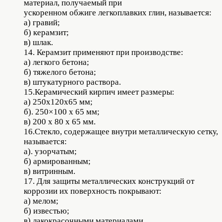
материал, получаемый при
ускоренном обжиге легкоплавких глин, называется:
а) гравий;
б) керамзит;
в) шлак.
14. Керамзит применяют при производстве:
а) легкого бетона;
б) тяжелого бетона;
в) штукатурного раствора.
15.Керамический кирпич имеет размеры:
а) 250x120x65 мм;
б). 250×100 х 65 мм;
в) 200 х 80 х 65 мм.
16.Стекло, содержащее внутри металлическую сетку,
называется:
а). узорчатым;
б) армированным;
в) витринным.
17. Для защиты металлических конструкций от
коррозии их поверхность покрывают:
а) мелом;
б) известью;
в) лакокрасочными материалами.