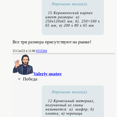
Перелыгин писал(а):
15.Керамический кирпич
имеет размеры: а)
250x120x65 мм; б). 250×100 х
65 мм; в) 200 х 80 х 65 мм.
Все три размера присутствуют на рынке!
15 Сен'22 в 11:06
#555564
Valeriy-usatov
Победа
Перелыгин писал(а):
12.Кровельный материал,
получаемый из глины
называется: а). шифер; б)
плитка; в) черепица.