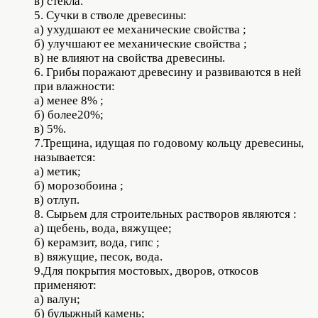
в) стекла.
5. Сучки в стволе древесины:
а) ухудшают ее механические свойства ;
б) улучшают ее механические свойства ;
в) не влияют на свойства древесины.
6. Грибы поражают древесину и развиваются в ней
при влажности:
а) менее 8% ;
б) более20%;
в) 5%.
7.Трещина, идущая по годовому кольцу древесины,
называется:
а) метик;
б) морозобоина ;
в) отлуп.
8. Сырьем для строительных растворов являются :
а) щебень, вода, вяжущее;
б) керамзит, вода, гипс ;
в) вяжущие, песок, вода.
9.Для покрытия мостовых, дворов, откосов
применяют:
а) валун;
б) булыжный камень;