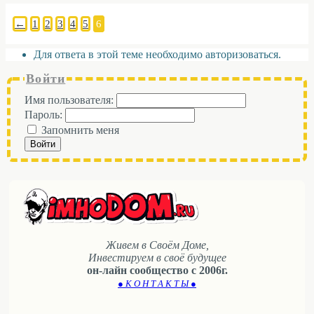
←
1
2
3
4
5
6
Для ответа в этой теме необходимо авторизоваться.
Войти
Имя пользователя:
Пароль:
Запомнить меня
Войти
Живем в Своём Доме,
Инвестируем в своё будущее
он-лайн сообщество с 2006г.
● К О Н Т А К Т Ы ●