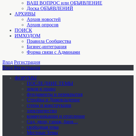
ВАШ ВОПРОС или ОБЪЯВЛЕНИЕ
Доска ОБЪЯВЛЕНИЙ
АРХИВЫ
Архив новостей
Архив опросов
ПОИСК
ИМХОДОМ
Правила Сообщества
Бизнес-интеграция
Форма связи с Админами
Вход
Регистрация
Вход
Регистрация
ФОРУМЫ
ПОСЛЕДНИЕ ТЕМЫ
земля и право
фундаменты и перекрытия
Стройка и Домовладение
стены и конструкции
электричество
коммуникации и отопление
Cад, двор, гараж, баня…
свободная тема
Местные Темы