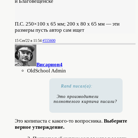
и Благовещенске
П.С. 250×100 х 65 мм; 200 х 80 х 65 мм — эти
размеры пусть автор сам ищет
15 Сен'22 в 11:54
#555600
Висариoн4
OldSchool Admin
Rand писал(а):
Это производители
полнотелого кирпича писали?
Это копипаста с какого-то вопросника.
Выберите
верное утверждение.