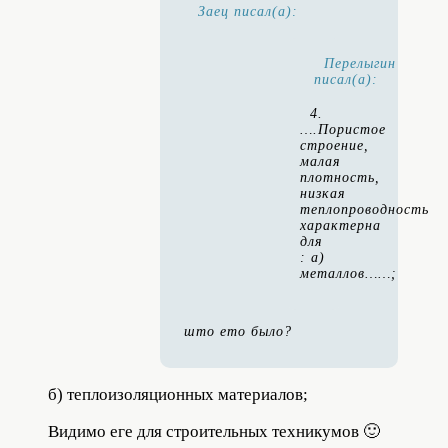
Заец писал(а):
Перелыгин
писал(а):
4.
….Пористое
строение,
малая
плотность,
низкая
теплопроводность
характерна
для
: а)
металлов……;
што ето было?
б) теплоизоляционных материалов;
Видимо еге для строительных техникумов 🙂