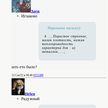
Заец
Иглаково
Перелыгин писал(а):
4. ….Пористое строение,
малая плотность, низкая
теплопроводность
характерна для : а)
металлов……;
што ето было?
13 Сен'22 в 09:40
#555389
Helen
Радужный