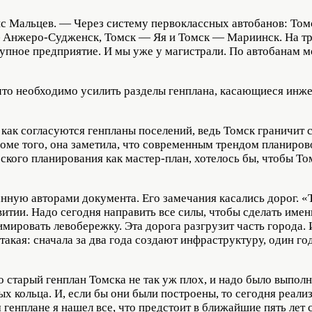
ис Мальцев. — Через систему первоклассных автобанов: То
 Анжеро-Судженск, Томск — Яя и Томск — Мариинск. На тра
рупное предприятие. И мы уже у магистрали. По автобанам 
 что необходимо усилить разделы генплана, касающиеся инж
как согласуются генпланы поселений, ведь Томск граничит 
Кроме того, она заметила, что современным трендом планиро
ского планирования как мастер-план, хотелось бы, чтобы То
нную авторами документа. Его замечания касались дорог. 
витии. Надо сегодня направить все силы, чтобы сделать име
ировать левобережку. Эта дорога разгрузит часть города. 
акая: сначала за два года создают инфраструктуру, один год
старый генплан Томска не так уж плох, и надо было выполни
ых кольца. И, если бы они были построены, то сегодня реал
генплане я нашел все, что предстоит в ближайшие пять лет 