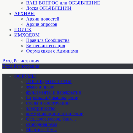
ВАШ ВОПРОС или ОБЪЯВЛЕНИЕ
Доска ОБЪЯВЛЕНИЙ
АРХИВЫ
Архив новостей
Архив опросов
ПОИСК
ИМХОДОМ
Правила Сообщества
Бизнес-интеграция
Форма связи с Админами
Вход
Регистрация
Вход
Регистрация
ФОРУМЫ
ПОСЛЕДНИЕ ТЕМЫ
земля и право
фундаменты и перекрытия
Стройка и Домовладение
стены и конструкции
электричество
коммуникации и отопление
Cад, двор, гараж, баня…
свободная тема
Местные Темы