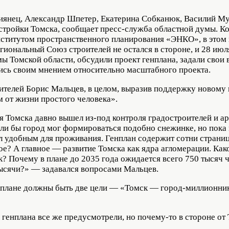
иянец, Александр Шпетер, Екатерина Собканюк, Василий Му
астройки Томска, сообщает пресс-служба областной думы. К
ститутом пространственного планирования «ЭНКО», в этом 
иональный Союз строителей не остался в стороне, и 28 июл
ы Томской области, обсудили проект генплана, задали свои
ись своим мнением относительно масштабного проекта.
ителей Борис Мальцев, в целом, выразив поддержку новому п
 от жизни простого человека».
я Томска давно вышел из-под контроля градостроителей и ар
сли бы город мог формироваться подобно снежинке, но пока
ыл удобным для проживания. Генплан содержит сотни страниц
ое? А главное — развитие Томска как ядра агломерации. Как
? Почему в плане до 2035 года ожидается всего 750 тысяч ч
тысячи?» — задавался вопросами Мальцев.
плане должны быть две цели — «Томск — город-миллионни
генплана все же предусмотрели, но почему-то в стороне от