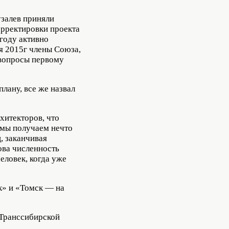
залев приняли
орректировки проекта
году активно
я 2015г члены Союза,
 вопросы первому
лану, все же назвал
хитекторов, что
 мы получаем нечто
, заканчивая
ова численность
еловек, когда уже
к» и «Томск — на
 Транссибирской