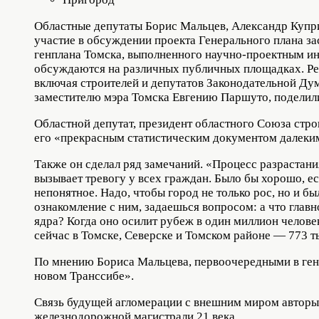
Областные депутаты Борис Мальцев, Александр Купр
участие в обсуждении проекта Генерального плана з
генплана Томска, выполненного научно-проектным ин
обсуждаются на различных публичных площадках. Рег
включая строителей и депутатов Законодательной Дум
заместителю мэра Томска Евгению Паршуто, поделил
Областной депутат, президент областного Союза стро
его «прекрасным статистическим документом далеким
Также он сделал ряд замечаний. «Процесс разрастани
вызывает тревогу у всех граждан. Было бы хорошо, е
непонятное. Надо, чтобы город не только рос, но и б
ознакомление с ним, задаешься вопросом: а что главн
ядра? Когда оно осилит рубеж в один миллион человек
сейчас в Томске, Северске и Томском районе — 773 
По мнению Бориса Мальцева, первоочередными в ген
новом Транссибе».
Связь будущей агломерации с внешним миром авторы 
железнодорожной магистрали 21 века.