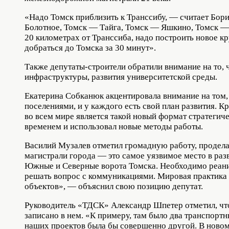
«Надо Томск приблизить к Транссибу, — считает Бор
Болотное, Томск — Тайга, Томск — Яшкино, Томск —
20 километрах от Транссиба, надо построить новое к
добраться до Томска за 30 минут».
Также депутаты-строители обратили внимание на то,
инфраструктуры, развития университетской среды.
Екатерина Собканюк акцентировала внимание на том, 
поселениями, и у каждого есть свой план развития. 
во всем мире является такой новый формат стратегиче
временем и использовал новые методы работы.
Василий Музалев отметил громадную работу, продела
магистрали города — это самое уязвимое место в раз
Южные и Северные ворота Томска. Необходимо реаним
решать вопрос с коммуникациями. Мировая практика т
объектов», — объяснил свою позицию депутат.
Руководитель «ТДСК» Александр Шпетер отметил, что 
записано в нем. «К примеру, там было два транспортн
наших проектов была бы совершенно другой. В новом 