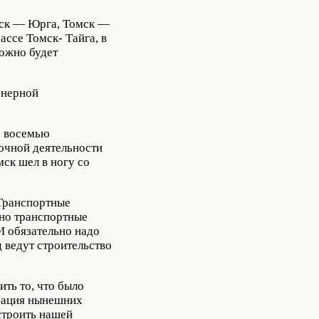
мск — Юрга, Томск —
ссе Томск- Тайга, в
можно будет
енерной
с восемью
вочной деятельности
мск шел в ногу со
«Транспортные
нно транспортные
И обязательно надо
 ведут строительство
ть то, что было
изация нынешних
строить нашей