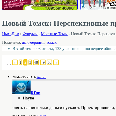
Новый Томск: Перспективные п
ИмхоДом
›
Форумы
›
Местные Темы
›
Новый Томск: Перспект
Помечено:
агломерация
,
томск
В этой теме 993 ответа, 138 участников, последнее обно
←
1
2
3
48
49
50
→
…
28 Май'15 в 03:56
#47121
RDm
Наука
опять на писюльки деньги пускают. Проектировщики, н