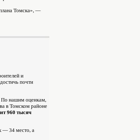
нплана Томска», —
роителей и
достичь почти
. По нашим оценкам,
тва в Томском районе
ит 960 тысяч
к — 34 место, а