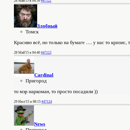
28 Май'15 в 04:39
#47122
Злобный
Томск
Красиво всё, но только на бумаге …. у нас то кризис
28 Май'15 в 04:40
#47123
Cardinal
Пригород
то мэр наркоман, то просто посадили ))
29 Июл'15 в 08:15
#47124
News
Пригород