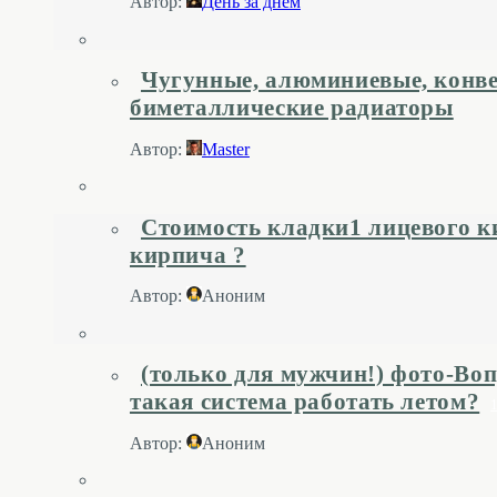
Автор:
День за днем
Чугунные, алюминиевые, конве
биметаллические радиаторы
Автор:
Master
Стоимость кладки1 лицевого к
кирпича ?
Автор:
Аноним
(только для мужчин!) фото-Воп
такая система работать летом?
Автор:
Аноним