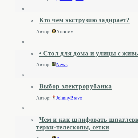
Кто чем экструзию задирает?
Автор:
Аноним
• Стол для дома и улицы с жив
Автор:
News
Выбор электрорубанка
Автор:
JohnnyBravo
Чем и как шлифовать шпатлевк
терки-телескопы, сетки