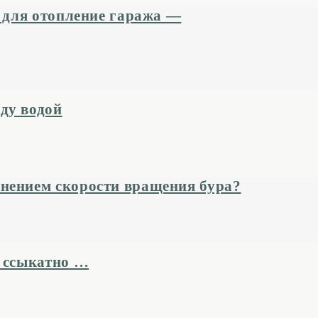
е для отопление гаража —
ду водой
нением скорости вращения бура?
о ссыкатно …