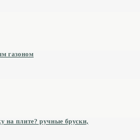
ым газоном
у на плите? ручные бруски,