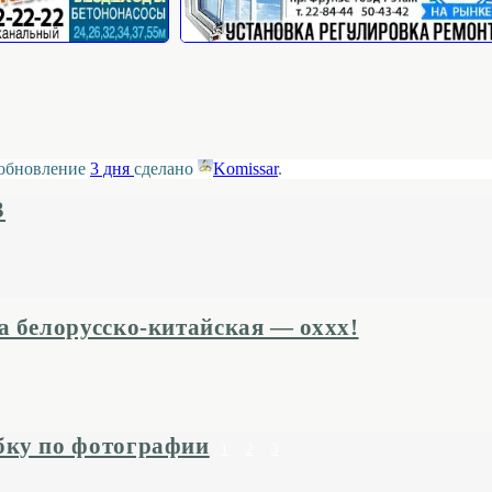
е обновление
3 дня
сделано
Komissar
.
3
а белорусско-китайская — оххх!
бку по фотографии
1
2
3