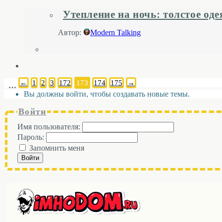
Утепление на ночь: толстое од
Автор:
Modern Talking
←
1
2
3
172
173
174
175
→
…
Вы должны войти, чтобы создавать новые темы.
Войти
Имя пользователя:
Пароль:
Запомнить меня
Войти