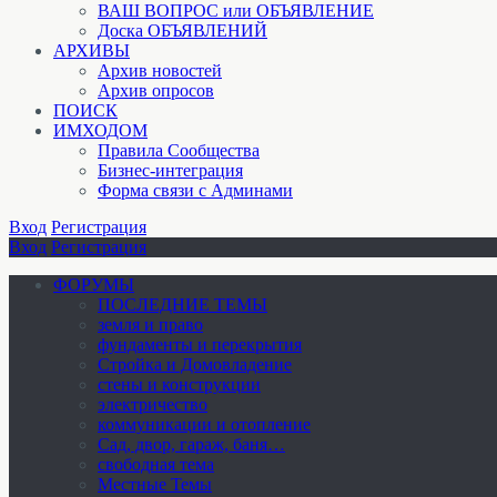
ВАШ ВОПРОС или ОБЪЯВЛЕНИЕ
Доска ОБЪЯВЛЕНИЙ
АРХИВЫ
Архив новостей
Архив опросов
ПОИСК
ИМХОДОМ
Правила Сообщества
Бизнес-интеграция
Форма связи с Админами
Вход
Регистрация
Вход
Регистрация
ФОРУМЫ
ПОСЛЕДНИЕ ТЕМЫ
земля и право
фундаменты и перекрытия
Стройка и Домовладение
стены и конструкции
электричество
коммуникации и отопление
Cад, двор, гараж, баня…
свободная тема
Местные Темы