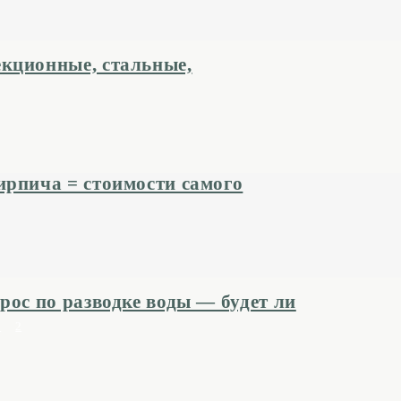
кционные, стальные,
ирпича = стоимости самого
рос по разводке воды — будет ли
1
2