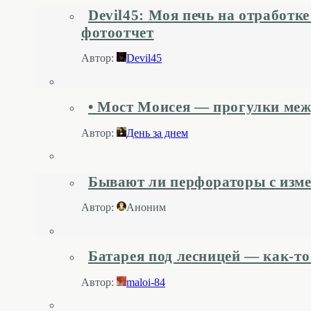
Devil45: Моя печь на отработк
фотоотчет
Автор:
Devil45
• Мост Моисея — прогулки меж
Автор:
День за днем
Бывают ли перфораторы с изме
Автор:
Аноним
Батарея под лесницей — как-т
Автор:
maloi-84