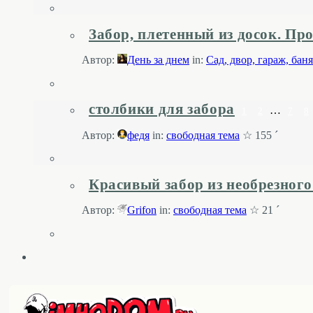
Забор, плетенный из досок. Про
Автор:
День за днем
in:
Cад, двор, гараж, ба
столбики для забора
…
1
2
7
8
Автор:
федя
in:
свободная тема
☆ 155 ´
Красивый забор из необрезного 
Автор:
Grifon
in:
свободная тема
☆ 21 ´