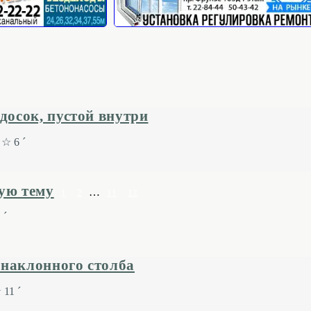
досок, пустой внутри
☆ 6 ´
ную тему
…
1
2
11
12
 ´
 наклонного столба
11 ´