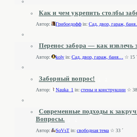
Как и чем укрепить столбы заб
Автор:
Грибоедофф
in:
Cад, двор, гараж, бан
Перенос забора — как извлечь
Автор:
koly
in:
Cад, двор, гараж, баня…
☆ 15 
Заборный вопрос!
1
2
Автор:
Nauka_1
in:
стены и конструкции
☆ 38
Современные подходы к закручи
Вопросы.
1
2
Автор:
SoVsT
in:
свободная тема
☆ 33 ´