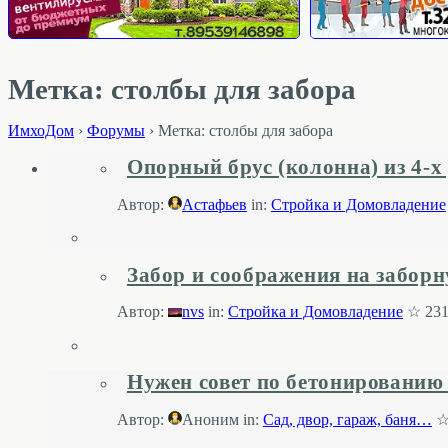
Метка: столбы для забора
ИмхоДом
›
Форумы
›
Метка: столбы для забора
Опорный брус (колонна) из 4-х 
Автор:
Астафьев
in:
Стройка и Домовладение
Забор и соображения на забор
Автор:
nvs
in:
Стройка и Домовладение
☆ 231
Нужен совет по бетонированию
Автор:
Аноним
in:
Cад, двор, гараж, баня…
☆ 