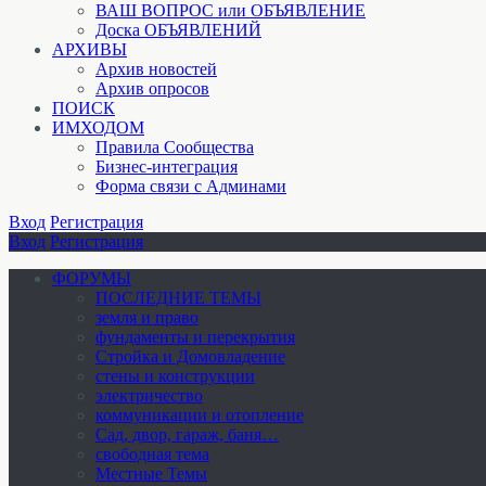
ВАШ ВОПРОС или ОБЪЯВЛЕНИЕ
Доска ОБЪЯВЛЕНИЙ
АРХИВЫ
Архив новостей
Архив опросов
ПОИСК
ИМХОДОМ
Правила Сообщества
Бизнес-интеграция
Форма связи с Админами
Вход
Регистрация
Вход
Регистрация
ФОРУМЫ
ПОСЛЕДНИЕ ТЕМЫ
земля и право
фундаменты и перекрытия
Стройка и Домовладение
стены и конструкции
электричество
коммуникации и отопление
Cад, двор, гараж, баня…
свободная тема
Местные Темы