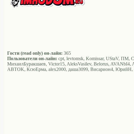
Гости (read only) он-лайн:
365
Пользователи он-лайн:
cpt, levtomsk, Komissar, UStaV, ПМ, Са
МихаилБуракшаев, Victor15, AleksVasilev, Belorus, AVANbI4, Alex
ABTOK, КсюЕрма, alex2000, даша3099, Висариoн4, ЮрийН, Z