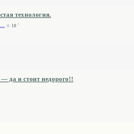
стая технология.
ня…
☆ 18 ´
— да и стоит недорого!!
1
2