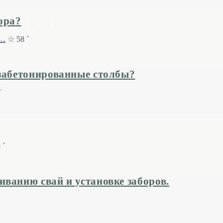
ора?
1
2
3
я…
☆ 58 ´
 забетонированные столбы?
´
 ´
ванию свай и установке заборов.