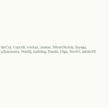
, theCut, Сергей, vovkax, лимон, SilverOkorok, lisyaga,
гаДокукина, Wasilij, kaifsheg, Panski, Olga, Nov63, adminSP,