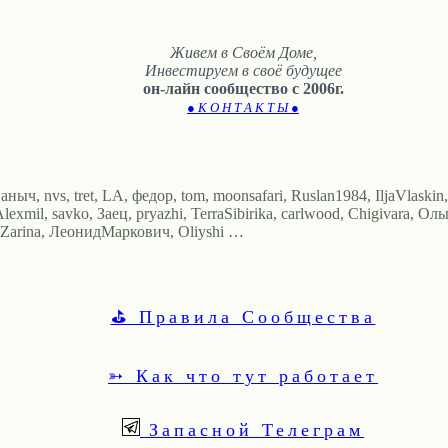
Живем в Своём Доме,
Инвестируем в своё будущее
он-лайн сообщество с 2006г.
● К О Н Т А К Т Ы ●
ныч, nvs, tret, LA, федор, tom, moonsafari, Ruslan1984, IljaVlaskin
mil, savko, Заец, pryazhi, TerraSibirika, carlwood, Chigivara, Оль
arina, ЛеонидМаркович, Oliyshi …
⛳ Правила Сообщества
➳ Как что тут работает
Запасной Телеграм