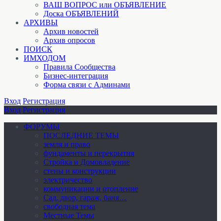
ВАШ ВОПРОС или ОБЪЯВЛЕНИЕ
Доска ОБЪЯВЛЕНИЙ
АРХИВЫ
Архив новостей
Архив опросов
ПОИСК
ИМХОДОМ
Правила Сообщества
Бизнес-интеграция
Форма связи с Админами
Вход
Регистрация
Вход
Регистрация
ФОРУМЫ
ПОСЛЕДНИЕ ТЕМЫ
земля и право
фундаменты и перекрытия
Стройка и Домовладение
стены и конструкции
электричество
коммуникации и отопление
Cад, двор, гараж, баня…
свободная тема
Местные Темы