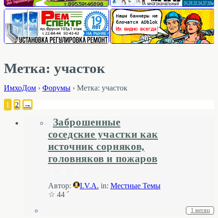
Метка: участок
ИмхоДом
›
Форумы
›
Метка: участок
1
2
→
Заброшенные
соседские участки как
источник сорняков,
головняков и пожаров
1
2
3
Автор:
I.V.A.
in:
Местные Темы
☆ 44 ´
1 месяц