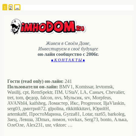
1
2
→
Живем в Своём Доме,
Инвестируем в своё будущее
он-лайн сообщество с 2006г.
● К О Н Т А К Т Ы ●
Гости (read only) он-лайн:
241
Пользователи он-лайн:
BMV1, Komissar, levtomsk,
Wasilij, cpt, RemSpektr, ПМ, UStaV, LA, Саныч, Chevalier,
tret, tom, федор, falcon, nvs, Мульсик, srv, Morpfeus,
AVANbI4, kaifsheg, Ломастер, Икс, Progressor, IljaVlaskin,
serg03, дмитрий72, glpolina, rikkitikkitavi, ЮрийН,
artemkaftf, ПростоМарина, Gyrza81, Lotar, raz65, barkoleg,
Заец, Левша, 3Dmax, лимон, vovkax, Serg73, bonto, Алька,
ОлеОле, Alex231, usr, viktorc …