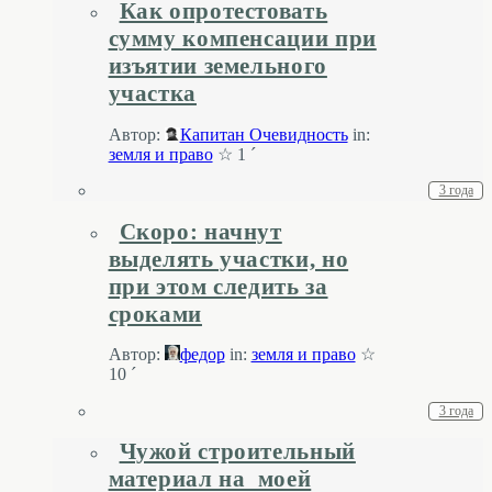
Как опротестовать
сумму компенсации при
изъятии земельного
участка
Автор:
Капитан Очевидность
in:
земля и право
☆ 1 ´
3 года
Скоро: начнут
выделять участки, но
при этом следить за
сроками
Автор:
федор
in:
земля и право
☆
10 ´
3 года
Чужой строительный
материал на ­ моей