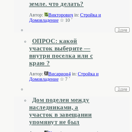
земле. что делать?
Автор:
Викторович
in:
Стройка и
Домовладение
☆ 10 ´
3 года
ОПРОС: какой
участок выберите —
внутри поселка или с
краю ?
Автор:
Висариoн4
in:
Стройка и
Домовладение
☆ 7 ´
3 года
Дом поделен между
наследниками, а
участок в завещании
упомянут не был