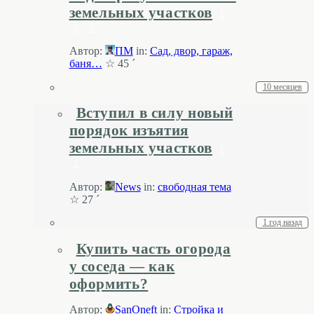
земельных участков
1
2
3
Автор:
ПМ
in:
Cад, двор, гараж,
баня…
☆ 45 ´
10 месяцев
Вступил в силу новый
порядок изъятия
земельных участков
1
2
Автор:
News
in:
свободная тема
☆ 27 ´
1 год назад
Купить часть огорода
у соседа — как
оформить?
Автор:
SanOneft
in:
Стройка и