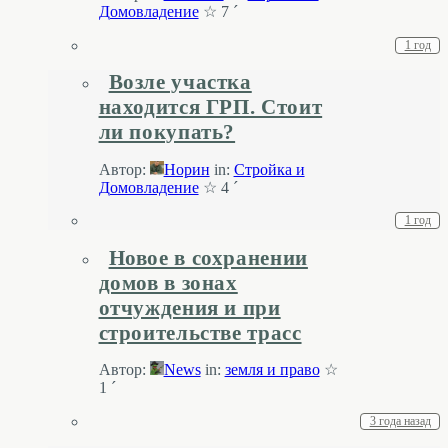
Домовладение
☆ 7 ´
1 год
Возле участка
находится ГРП. Стоит
ли покупать?
Автор:
Норин
in:
Стройка и
Домовладение
☆ 4 ´
1 год
Новое в сохранении
домов в зонах
отчуждения и при
строительстве трасс
Автор:
News
in:
земля и право
☆
1 ´
3 года назад