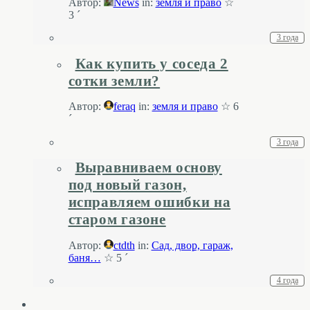
Автор:
News
in:
земля и право
☆
3 ´
3 года
Как купить у соседа 2
сотки земли?
Автор:
feraq
in:
земля и право
☆ 6
´
3 года
Выравниваем основу
под новый газон,
исправляем ошибки на
старом газоне
Автор:
ctdth
in:
Cад, двор, гараж,
баня…
☆ 5 ´
4 года