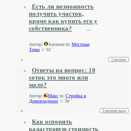
Есть ли возможность
получить участок,
кроме как купить его у
собственника?
…
1
2
4
5
Автор:
Аноним
in:
Местные
Темы
☆ 92 ´
5 месяцев
Ответы на вопрос: 10
соток это много или
мало?
1
2
Автор:
Макс
in:
Стройка и
Домовладение
☆ 30 ´
6 месяцев назад
Как оспорить
кадастровую стоимость